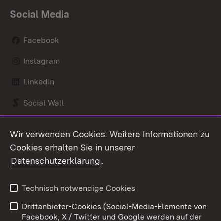
Social Media
Facebook
Instagram
LinkedIn
Social Wall
Youtube
Wir verwenden Cookies. Weitere Informationen zu
Cookies erhalten Sie in unserer
Zum 
Datenschutzerklärung
.
Kontakt
Datenschutz
Benutzungshinweise
Erklärung zur
Technisch notwendige Cookies
Barrierefreiheit
Drittanbieter-Cookies (Social-Media-Elemente von
Impressum
Cookies
Facebook, X / Twitter und Google werden auf der