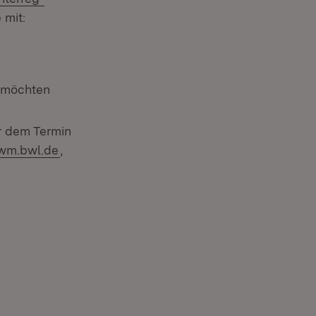
 mit:
 möchten
or dem Termin
@wm.bwl.de
,