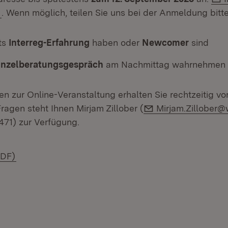
e
. Wenn möglich, teilen Sie uns bei der Anmeldung bitte
its
Interreg-Erfahrung
haben oder
Newcomer
sind
inzelberatungsgespräch
am Nachmittag wahrnehmen
n zur Online-Veranstaltung erhalten Sie rechtzeitig v
E-Mail:
Fragen steht Ihnen Mirjam Zillober (
Mirjam.Zillober
471) zur Verfügung.
(Öffnet in neuem Fenster)
PDF)