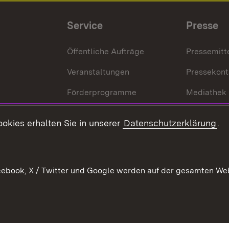
Service
Presse
Öffentliche Aufträge
Pressemitt
Veranstaltungen
Pressekont
Förderprogramme
Mediathek
Kontakt
okies erhalten Sie in unserer
Datenschutzerklärung
.
Anfahrt
ebook, X / Twitter und Google werden auf der gesamten Webs
Kontakt
Datenschutz
Benutzungshinweise
Erkläru