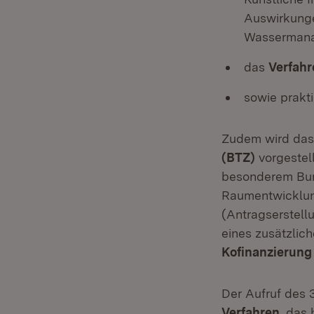
Auswirkunge
Wassermana
das
Verfahr
sowie prakti
Zudem wird da
(BTZ)
vorgestel
besonderem Bund
Raumentwicklung
(Antragserstell
eines zusätzlich
Kofinanzierung 
Der Aufruf des 
Verfahren
, das