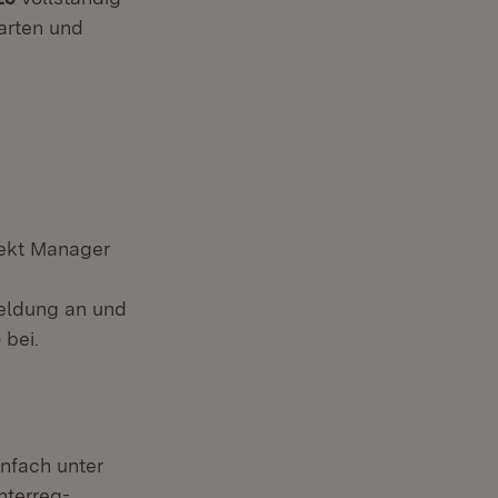
arten und
jekt Manager
meldung an und
e
bei.
nfach unter
E-Mail:
Interreg-