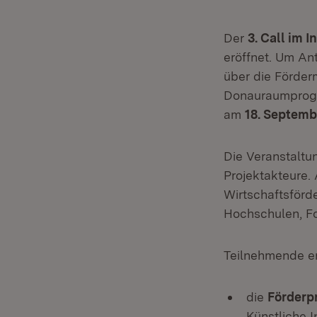
Der
3. Call
im I
eröffnet. Um An
über die Förder
Donauraumprogra
am
18. Septemb
Die Veranstaltun
Projektakteure.
Wirtschaftsförd
Hochschulen, Fo
Teilnehmende er
die
Förderpr
Künstliche I