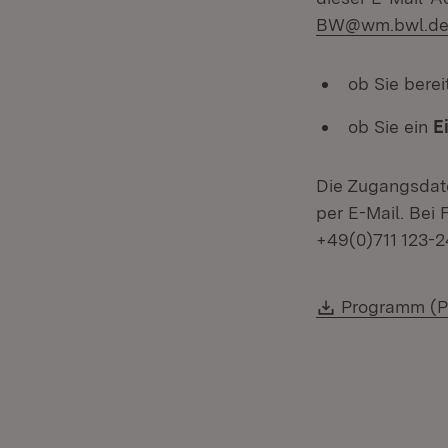
BW@wm.bwl.d
ob Sie bere
ob Sie ein
E
Die Zugangsdate
per E-Mail. Bei 
+49(0)711 123-2
Download:
Programm (