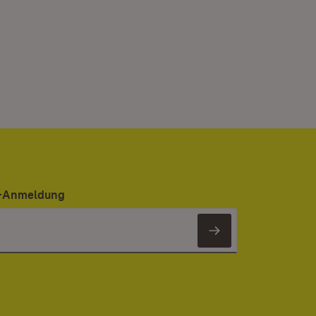
er-Anmeldung
Newsletter 