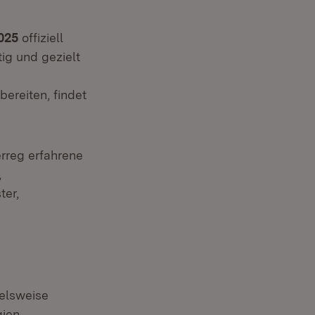
025
offiziell
ig und gezielt
ereiten, findet
erreg erfahrene
,
ter,
ielsweise
ien,