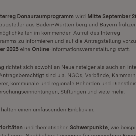
nterreg Donauraumprogramm
wird
Mitte September 2
tragsteller aus Baden-Württemberg und Bayern frühzeit
möglichkeiten im kommenden Aufruf des Interreg
mms zu informieren und auf die Antragstellung vorzub
er 2025
eine
Online
-Informationsveranstaltung statt.
g richtet sich sowohl an Neueinsteiger als auch an Int
 Antragsberechtigt sind u.a. NGOs, Verbände, Kammern
erer, kommunale und regionale Behörden und Dienstleis
rschungseinrichtungen, Stiftungen und viele mehr.
halten einen umfassenden Einblick in:
ioritäten
und thematischen
Schwerpunkte
, wie beisp
ntelligenz, Nachhaltige Lösungen für erneuerbare Energ