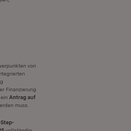
hwerpunkten von
ntegrierten
ng
er Finanzierung
 ein
Antrag auf
werden muss.
Step-
25
vollständig