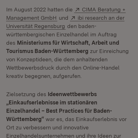
Extern:
Im August 2022 hatten die
CIMA Beratung +
(Öffnet in neuem Fenster)
Extern:
Management GmbH
und
ibi research an der
(Öffnet in neuem Fenster)
Universität Regensburg
den baden-
württembergischen Einzelhandel im Auftrag
des
Ministeriums für Wirtschaft, Arbeit und
Tourismus Baden-Württemberg
zur Einreichung
von Konzeptideen, die dem anhaltenden
Wettbewerbsdruck durch den Online-Handel
kreativ begegnen, aufgerufen.
Zielsetzung des
Ideenwettbewerbs
„Einkaufserlebnisse im stationären
Einzelhandel – Best Practices für Baden-
Württemberg“
war es, das Einkaufserlebnis vor
Ort zu verbessern und innovative
Einzelhandelsunternehmen und ihre Ideen zur