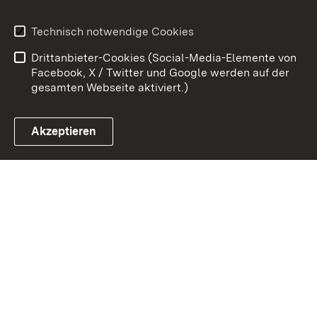
Benutzungshinweise
Erklärung zur
Technisch notwendige Cookies
Barrierefreiheit
Drittanbieter-Cookies (Social-Media-Elemente von
Impressum
Cookies
Facebook, X / Twitter und Google werden auf der
gesamten Webseite aktiviert.)
Akzeptieren
Link zum Landesportal