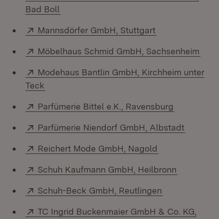
(Öffnet in neuem Fenster)
Bad Boll
Extern:
(Öffnet in neue
Mannsdörfer GmbH, Stuttgart
Extern:
(Öff
Möbelhaus Schmid GmbH, Sachsenheim
Extern:
Modehaus Bantlin GmbH, Kirchheim unter
(Öffnet in neuem Fenster)
Teck
Extern:
(Öffnet in 
Parfümerie Bittel e.K., Ravensburg
Extern:
(Öffnet 
Parfümerie Niendorf GmbH, Albstadt
Extern:
(Öffnet in neu
Reichert Mode GmbH, Nagold
Extern:
(Öffnet in
Schuh Kaufmann GmbH, Heilbronn
Extern:
(Öffnet in ne
Schuh-Beck GmbH, Reutlingen
Extern:
TC Ingrid Buckenmaier GmbH & Co. KG,