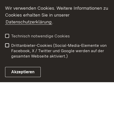
Youtube
Wir verwenden Cookies. Weitere Informationen zu
Cookies erhalten Sie in unserer
Zum 
Datenschutzerklärung
.
Kontakt
Datenschutz
Benutzungshinweise
Erklärung zur
Technisch notwendige Cookies
Barrierefreiheit
Drittanbieter-Cookies (Social-Media-Elemente von
Impressum
Cookies
Facebook, X / Twitter und Google werden auf der
gesamten Webseite aktiviert.)
Akzeptieren
Link zum Landesportal