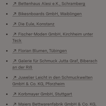
Extern:
(Öffnet in
Bettenhaus Alesi e.K., Schramberg
Extern:
(Öffnet in n
Bikesnboards GmbH, Waiblingen
Extern:
(Öffnet in neuem Fenster)
Die Eule, Konstanz
Extern:
Fischer-Moden GmbH, Kirchheim unter
(Öffnet in neuem Fenster)
Teck
Extern:
(Öffnet in neuem Fe
Florian Blumen, Tübingen
Extern:
Galerie für Schmuck Jutta Graf, Biberach
(Öffnet in neuem Fenster)
an der Riß
Extern:
Juwelier Leicht in den Schmuckwelten
(Öffnet in neuem Fen
GmbH & Co. KG, Pforzheim
Extern:
(Öffnet in neuem 
Korbmayer GmbH, Stuttgart
Extern:
Maiers Bettwarenfabrik GmbH & Co. KG,