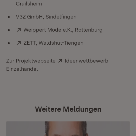
(Öffnet in neuem Fenster)
Crailsheim
V3Z GmbH, Sindelfingen
Extern:
(Öffnet in ne
Weippert Mode e.K., Rottenburg
Extern:
(Öffnet in neuem Fen
ZETT, Waldshut-Tiengen
Extern:
Zur Projektwebseite
Ideenwettbewerb
(Öffnet in neuem Fenster)
Einzelhandel
Weitere Meldungen