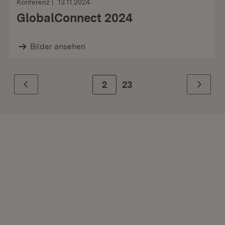
Konferenz
13.11.2024
GlobalConnect 2024
Bilder ansehen
Zur Seite
2
23
Zurück
Weiter