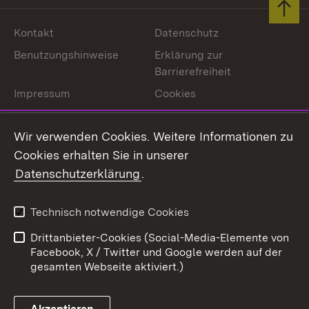
Zum 
Kontakt
Datenschutz
Benutzungshinweise
Erklärung zur
Barrierefreiheit
Impressum
Cookies
Wir verwenden Cookies. Weitere Informationen zu
Cookies erhalten Sie in unserer
Link zum Landesportal
Datenschutzerklärung
.
Technisch notwendige Cookies
Drittanbieter-Cookies (Social-Media-Elemente von
Facebook, X / Twitter und Google werden auf der
gesamten Webseite aktiviert.)