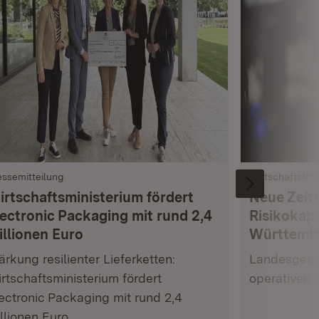
essemitteilung
Wirtschaftsför
irtschaftsministerium fördert
Neue Zeit
lectronic Packaging mit rund 2,4
Risikokapi
illionen Euro
Württemb
ärkung resilienter Lieferketten:
Landesgesel
rtschaftsministerium fördert
operativen 
ectronic Packaging mit rund 2,4
llionen Euro