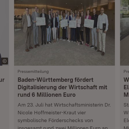
Pressemitteilung
Pr
ur
Baden-Württemberg fördert
W
Digitalisierung der Wirtschaft mit
E
rund 6 Millionen Euro
M
Am 23. Juli hat Wirtschaftsministerin Dr.
St
Nicole Hoffmeister-Kraut vier
Wi
symbolische Förderschecks von
El
insgesamt rund zwei Millionen Euro an
Mi