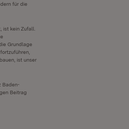
dern für die
st kein Zufall.
te
 die Grundlage
 fortzuführen,
auen, ist unser
nz Baden-
gen Beitrag