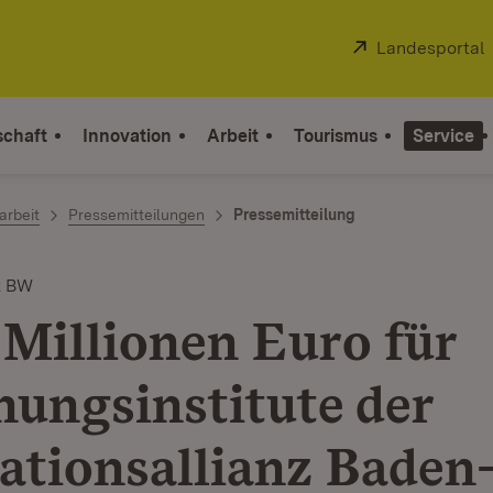
Extern:
Landesportal
schaft
Innovation
Arbeit
Tourismus
Service
arbeit
Pressemitteilungen
Pressemitteilung
z BW
 Millionen Euro für
hungsinstitute der
ationsallianz Baden