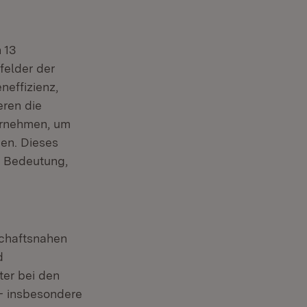
 13
felder der
neffizienz,
eren die
ernehmen, um
en. Dieses
n Bedeutung,
tschaftsnahen
d
ter bei den
 - insbesondere