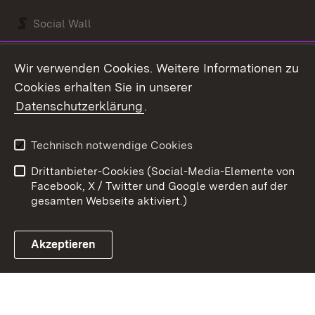
Social Wall
Youtube
Wir verwenden Cookies. Weitere Informationen zu
Cookies erhalten Sie in unserer
Zum 
Datenschutzerklärung
.
Kontakt
Datenschutz
Benutzungshinweise
Erklärung zur
Technisch notwendige Cookies
Barrierefreiheit
Drittanbieter-Cookies (Social-Media-Elemente von
Impressum
Cookies
Facebook, X / Twitter und Google werden auf der
gesamten Webseite aktiviert.)
Akzeptieren
Link zum Landesportal