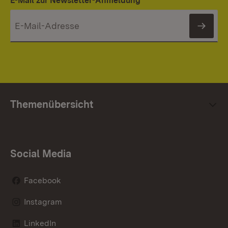
E-Mail zur Newsletter-Anmeldung
News
Themenübersicht
Social Media
Facebook
Instagram
LinkedIn