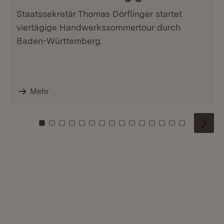
Staatssekretär Thomas Dörflinger startet
viertägige Handwerkssommertour durch
Baden-Württemberg.
Mehr
Zu Kachel: 0
Zu Kachel: 1
Zu Kachel: 2
Zu Kachel: 3
Zu Kachel: 4
Zu Kachel: 5
Zu Kachel: 6
Zu Kachel: 7
Zu Kachel: 8
Zu Kachel: 9
Zu Kachel: 10
Zu Kachel: 11
Zu Kachel: 12
Zu Kachel: 1
Zu Kachel