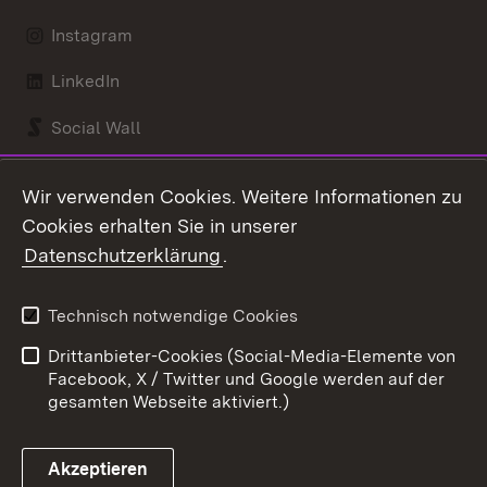
Instagram
LinkedIn
Social Wall
Youtube
Wir verwenden Cookies. Weitere Informationen zu
Cookies erhalten Sie in unserer
Zum 
Datenschutzerklärung
.
Kontakt
Datenschutz
Benutzungshinweise
Erklärung zur
Technisch notwendige Cookies
Barrierefreiheit
Drittanbieter-Cookies (Social-Media-Elemente von
Impressum
Cookies
Facebook, X / Twitter und Google werden auf der
gesamten Webseite aktiviert.)
Akzeptieren
Link zum Landesportal