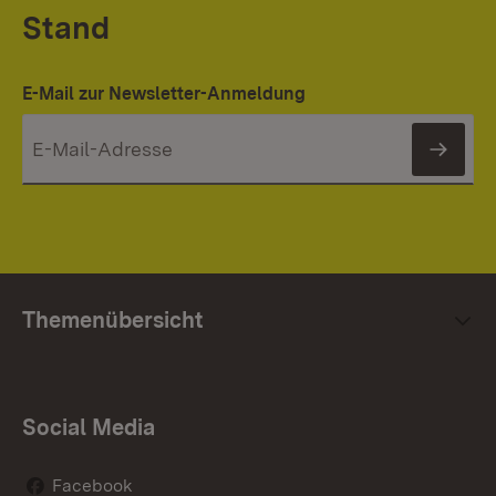
Stand
E-Mail zur Newsletter-Anmeldung
News
Themenübersicht
Social Media
Facebook