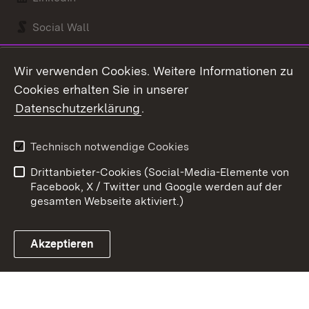
Social Wall
Youtube
Wir verwenden Cookies. Weitere Informationen zu
Cookies erhalten Sie in unserer
Zum 
Datenschutzerklärung
.
Kontakt
Datenschutz
Benutzungshinweise
Erklärung zur
Technisch notwendige Cookies
Barrierefreiheit
Drittanbieter-Cookies (Social-Media-Elemente von
Impressum
Cookies
Facebook, X / Twitter und Google werden auf der
gesamten Webseite aktiviert.)
Akzeptieren
Link zum Landesportal