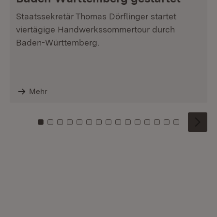
Staatssekretär Thomas Dörflinger startet
viertägige Handwerkssommertour durch
Baden-Württemberg.
Mehr
Zu Kachel: 0
Zu Kachel: 1
Zu Kachel: 2
Zu Kachel: 3
Zu Kachel: 4
Zu Kachel: 5
Zu Kachel: 6
Zu Kachel: 7
Zu Kachel: 8
Zu Kachel: 9
Zu Kachel: 10
Zu Kachel: 11
Zu Kachel: 12
Zu Kachel: 1
Zu Kachel