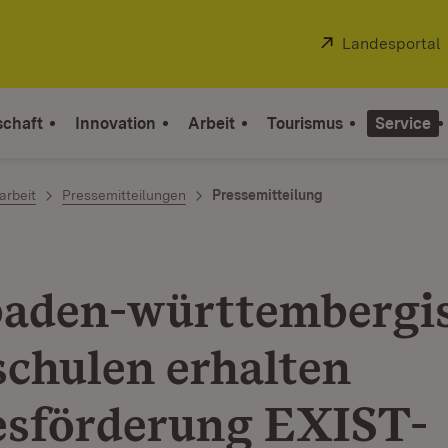
Extern:
Landesportal
schaft
Innovation
Arbeit
Tourismus
Service
arbeit
Pressemitteilungen
Pressemitteilung
baden-württembergi
chulen erhalten
sförderung EXIST-