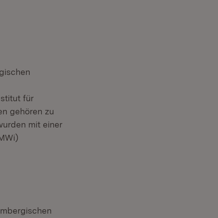
rgischen
titut für
gen gehören zu
urden mit einer
BMWi)
tembergischen