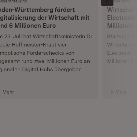
essemitteilung
Pressemitteilu
aden-Württemberg fördert
Wirtschaft
gitalisierung der Wirtschaft mit
Electronic
und 6 Millionen Euro
Millionen 
 23. Juli hat Wirtschaftsministerin Dr.
Stärkung res
cole Hoffmeister-Kraut vier
Wirtschafts
mbolische Förderschecks von
Electronic 
sgesamt rund zwei Millionen Euro an
Millionen E
gionalen Digital Hubs übergeben.
Mehr
Mehr