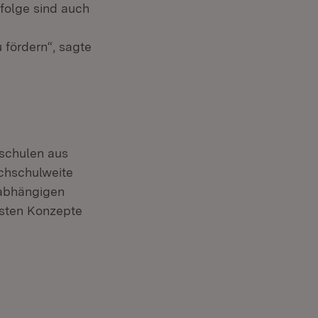
folge sind auch
fördern“, sagte
schulen aus
chschulweite
nabhängigen
esten Konzepte