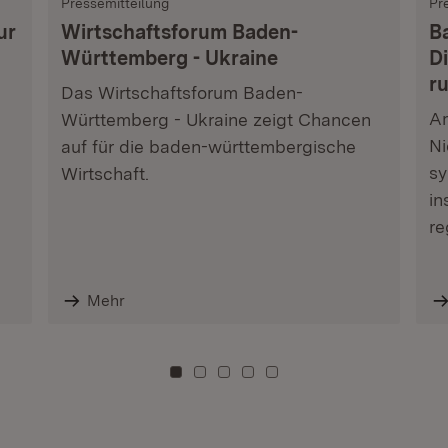
Pressemitteilung
Pr
ur
Wirtschaftsforum Baden-
B
Württemberg - Ukraine
Di
r
Das Wirtschaftsforum Baden-
Am
Württemberg - Ukraine zeigt Chancen
Ni
auf für die baden-württembergische
sy
Wirtschaft.
in
re
Mehr
Zu Kachel: 0
Zu Kachel: 3
Zu Kachel: 6
Zu Kachel: 9
Zu Kachel: 12