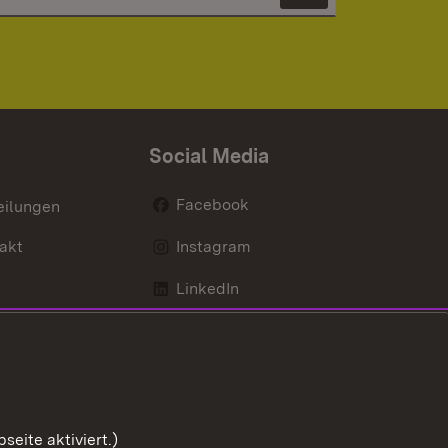
Newsletter 
Social Media
Facebook
eilungen
akt
Instagram
LinkedIn
Social Wall
Youtube
eite aktiviert.)
Zum Sei