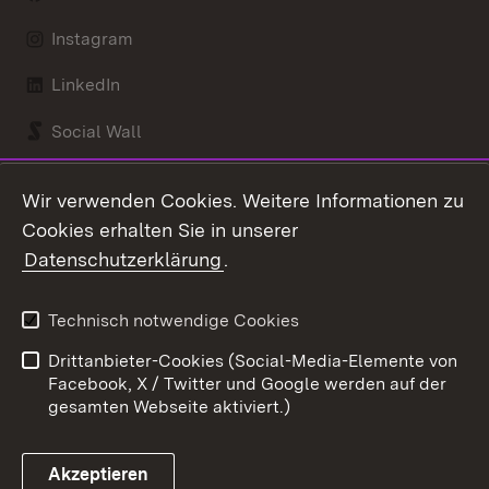
Instagram
LinkedIn
Social Wall
Youtube
Wir verwenden Cookies. Weitere Informationen zu
Cookies erhalten Sie in unserer
Zum 
Datenschutzerklärung
.
Kontakt
Datenschutz
Benutzungshinweise
Erklärung zur
Technisch notwendige Cookies
Barrierefreiheit
Drittanbieter-Cookies (Social-Media-Elemente von
Impressum
Cookies
Facebook, X / Twitter und Google werden auf der
gesamten Webseite aktiviert.)
Akzeptieren
Link zum Landesportal