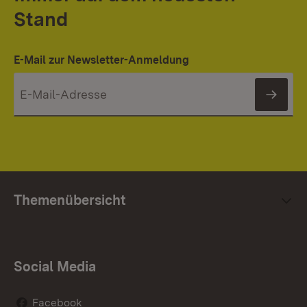
Stand
E-Mail zur Newsletter-Anmeldung
News
Themenübersicht
Social Media
Facebook