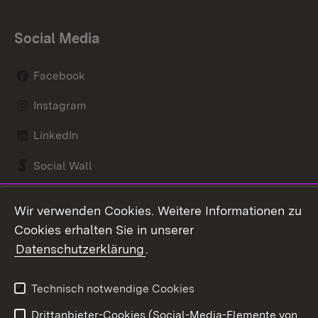
Social Media
Facebook
Instagram
LinkedIn
Social Wall
Youtube
Wir verwenden Cookies. Weitere Informationen zu
Cookies erhalten Sie in unserer
Zum 
Datenschutzerklärung
.
Kontakt
Datenschutz
Benutzungshinweise
Erklärung zur
Technisch notwendige Cookies
Barrierefreiheit
Drittanbieter-Cookies (Social-Media-Elemente von
Impressum
Cookies