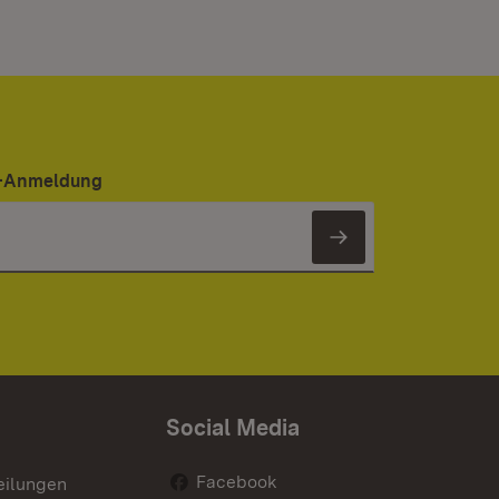
er-Anmeldung
Newsletter 
Social Media
Facebook
eilungen