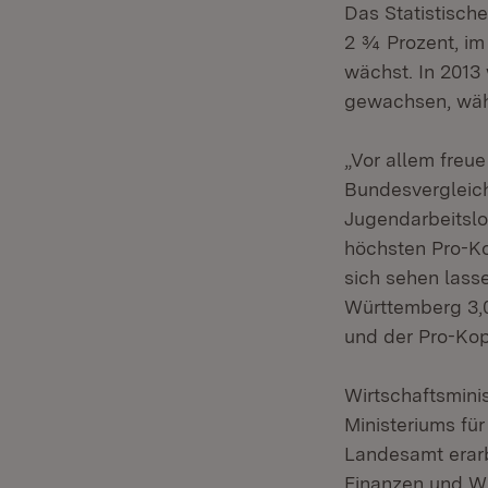
Das Statistisch
2 ¾ Prozent, im
wächst. In 2013
gewachsen, wäh
„Vor allem freu
Bundesvergleich
Jugendarbeitslo
höchsten Pro-Ko
sich sehen lass
Württemberg 3,0
und der Pro-Kopf
Wirtschaftsmini
Ministeriums fü
Landesamt erarb
Finanzen und Wi