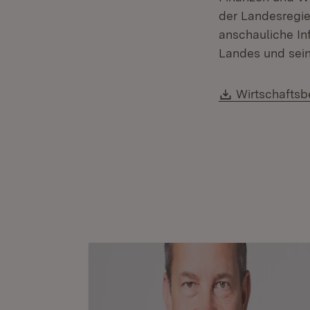
der Landesregie
anschauliche Inf
Landes und sein
Download:
Wirtschaftsb