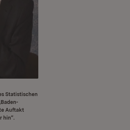
es Statistischen
 „Baden-
te Auftakt
 hin“.