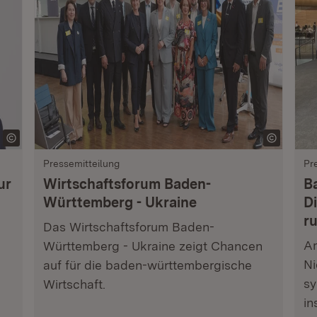
Pressemitteilung
Pr
ur
Wirtschaftsforum Baden-
B
Württemberg - Ukraine
Di
r
Das Wirtschaftsforum Baden-
Am
Württemberg - Ukraine zeigt Chancen
Ni
auf für die baden-württembergische
sy
Wirtschaft.
in