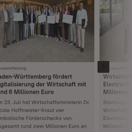
essemitteilung
Pressemitteilu
aden-Württemberg fördert
Wirtschaft
gitalisierung der Wirtschaft mit
Electronic
und 6 Millionen Euro
Millionen 
 23. Juli hat Wirtschaftsministerin Dr.
Stärkung res
cole Hoffmeister-Kraut vier
Wirtschafts
mbolische Förderschecks von
Electronic 
sgesamt rund zwei Millionen Euro an
Millionen E