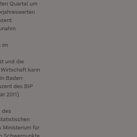
sten Quartal um
orjahreswerten
ozent
zunahm.
s im
ät und die
-Wirtschaft kann
 in Baden-
ozent des BIP
ät 2011).
t des
tatistischen
 Ministerium für
hen Schwerpunkte