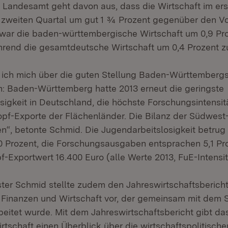
e Landesamt geht davon aus, dass die Wirtschaft im er
 zweiten Quartal um gut 1 ¾ Prozent gegenüber den V
 war die baden-württembergische Wirtschaft um 0,9 Pr
rend die gesamtdeutsche Wirtschaft um 0,4 Prozent 
e ich mich über die guten Stellung Baden-Württemberg
: Baden-Württemberg hatte 2013 erneut die geringste
sigkeit in Deutschland, die höchste Forschungsintensit
pf-Exporte der Flächenländer. Die Bilanz der Südwest
en“, betonte Schmid. Die Jugendarbeitslosigkeit betrug
 Prozent, die Forschungsausgaben entsprachen 5,1 Pr
-Exportwert 16.400 Euro (alle Werte 2013, FuE-Intensit
ster Schmid stellte zudem den Jahreswirtschaftsberich
r Finanzen und Wirtschaft vor, der gemeinsam mit dem S
eitet wurde. Mit dem Jahreswirtschaftsbericht gibt das
rtschaft einen Überblick über die wirtschaftspolitisc