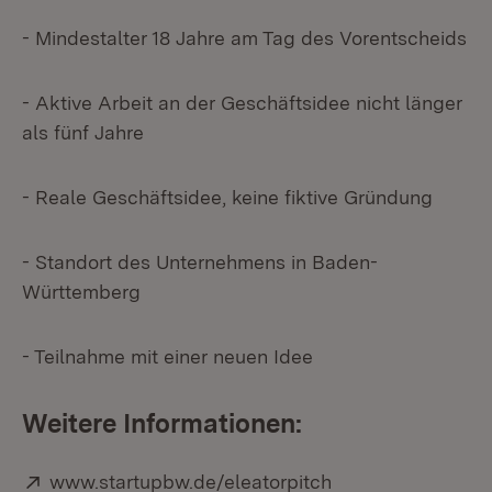
- Mindestalter 18 Jahre am Tag des Vorentscheids
- Aktive Arbeit an der Geschäftsidee nicht länger
als fünf Jahre
- Reale Geschäftsidee, keine fiktive Gründung
- Standort des Unternehmens in Baden-
Württemberg
- Teilnahme mit einer neuen Idee
Weitere Informationen:
Extern:
(Öffnet in neuem 
www.startupbw.de/eleatorpitch