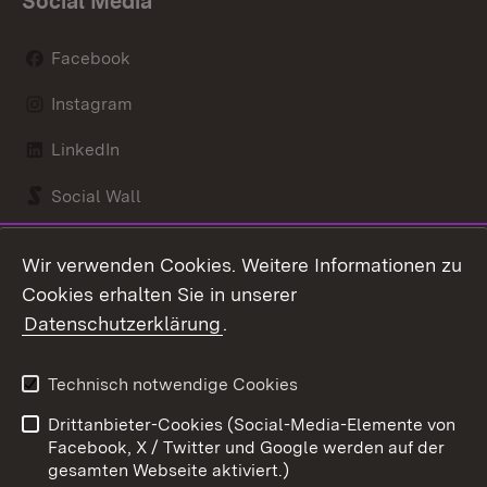
Social Media
Facebook
Instagram
LinkedIn
Social Wall
Youtube
Wir verwenden Cookies. Weitere Informationen zu
Cookies erhalten Sie in unserer
Zum 
Datenschutzerklärung
.
Kontakt
Datenschutz
Benutzungshinweise
Erklärung zur
Technisch notwendige Cookies
Barrierefreiheit
Drittanbieter-Cookies (Social-Media-Elemente von
Impressum
Cookies
Facebook, X / Twitter und Google werden auf der
gesamten Webseite aktiviert.)