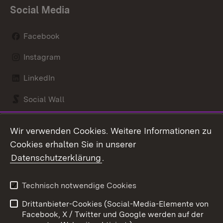
Social Media
Facebook
Instagram
LinkedIn
Social Wall
Youtube
Wir verwenden Cookies. Weitere Informationen zu
Cookies erhalten Sie in unserer
Zum 
Datenschutzerklärung
.
Kontakt
Datenschutz
Benutzungshinweise
Erklärung zur
Technisch notwendige Cookies
Barrierefreiheit
Drittanbieter-Cookies (Social-Media-Elemente von
Impressum
Cookies
Facebook, X / Twitter und Google werden auf der