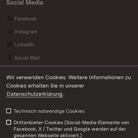
Social Media
Facebook
Instagram
LinkedIn
Social Wall
Youtube
Wir verwenden Cookies. Weitere Informationen zu
Cookies erhalten Sie in unserer
Zum 
Datenschutzerklärung
.
Kontakt
Datenschutz
Benutzungshinweise
Erklärung zur
Technisch notwendige Cookies
Barrierefreiheit
Drittanbieter-Cookies (Social-Media-Elemente von
Impressum
Cookies
Facebook, X / Twitter und Google werden auf der
gesamten Webseite aktiviert.)