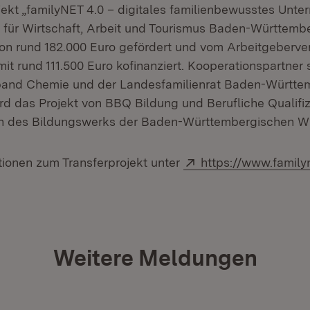
jekt „familyNET 4.0 – digitales familienbewusstes Unt
 für Wirtschaft, Arbeit und Tourismus Baden-Württemb
on rund 182.000 Euro gefördert und vom Arbeitgeberv
t rund 111.500 Euro kofinanziert. Kooperationspartner 
band Chemie und der Landesfamilienrat Baden-Württe
rd das Projekt von BBQ Bildung und Berufliche Qualif
n des Bildungswerks der Baden-Württembergischen Wir
Extern:
tionen zum Transferprojekt unter
https://www.family
Weitere Meldungen