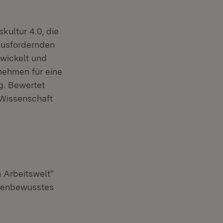
ultur 4.0, die
ausfordernden
twickelt und
nehmen für eine
ng. Bewertet
 Wissenschaft
 Arbeitswelt“
lienbewusstes