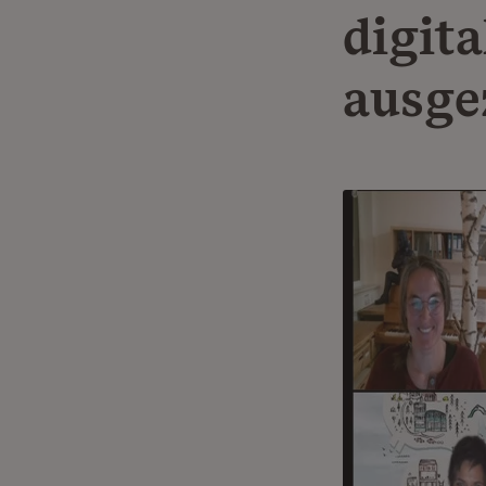
digit
ausge