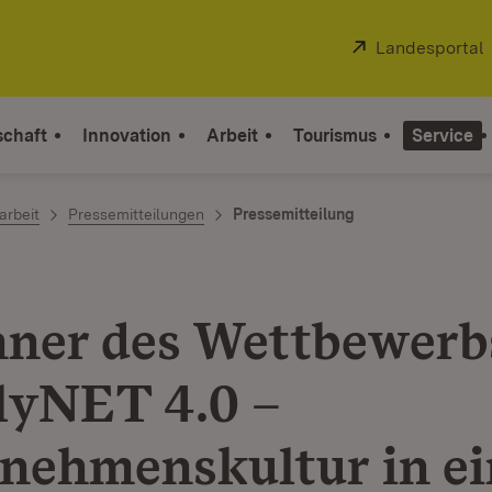
Extern:
Landesportal
schaft
Innovation
Arbeit
Tourismus
Service
arbeit
Pressemitteilungen
Pressemitteilung
ner des Wettbewerb
lyNET 4.0 –
nehmenskultur in ei