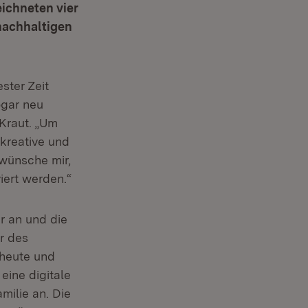
ichneten vier
nachhaltigen
ster Zeit
ogar neu
-Kraut. „Um
kreative und
 wünsche mir,
ert werden.“
r an und die
r des
 heute und
ine digitale
milie an. Die