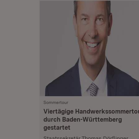
Sommertour
Viertägige Handwerkssommerto
durch Baden-Württemberg
gestartet
Staatssekretär Thomas Dörflinger