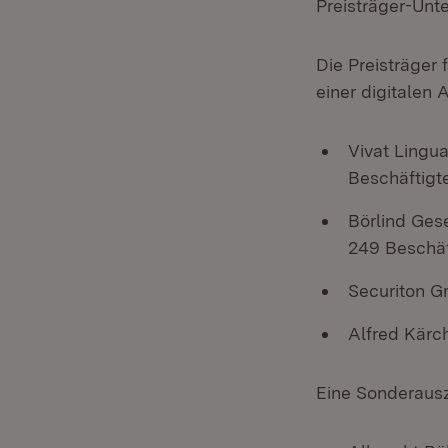
Preisträger-Unt
Die Preisträger
einer digitalen 
Vivat Lingu
Beschäftigt
Börlind Ges
249 Beschäf
Securiton G
Alfred Kärc
Eine Sonderausz