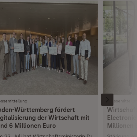
essemitteilung
Pressemitteilu
aden-Württemberg fördert
Wirtschaft
gitalisierung der Wirtschaft mit
Electronic
und 6 Millionen Euro
Millionen 
 23. Juli hat Wirtschaftsministerin Dr.
Stärkung res