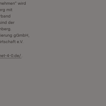
ernehmen“ wird
erg mit
erband
sind der
mberg.
izierung gGmbH,
tschaft e.V.
(Öffnet in neuem Fenster)
net-4-0.de/
.