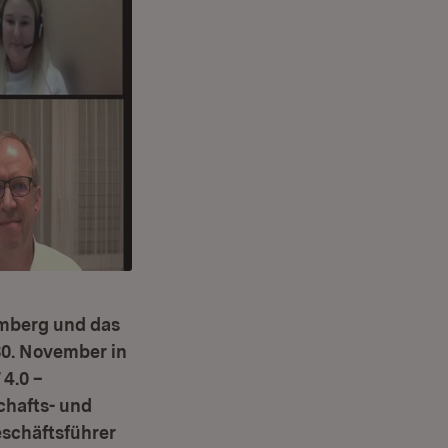
emberg und das
0. November in
4.0 –
chafts- und
eschäftsführer