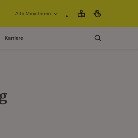
(Öffnet in neuem Fenster)
Alle Ministerien
Karriere
g
n