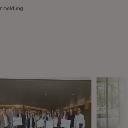
-Anmeldung
fnet in neuem Fenster)