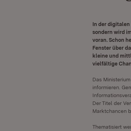
In der digitale
sondern wird i
voran. Schon h
Fenster über d
kleine und mit
vielfältige Cha
Das Ministerium
informieren. Ge
Informationsvera
Der Titel der Ve
Marktchancen b
Thematisiert we