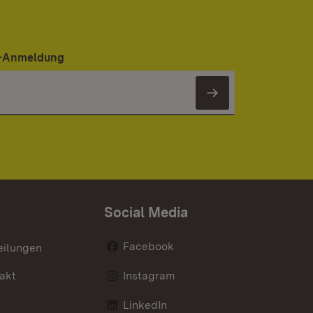
er-Anmeldung
Newsletter 
Social Media
Facebook
eilungen
akt
Instagram
LinkedIn