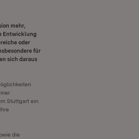
sion mehr,
ie Entwicklung
reiche oder
nsbesondere für
en sich daraus
Möglichkeiten
iner
m Stuttgart ein.
Ihre
owie die