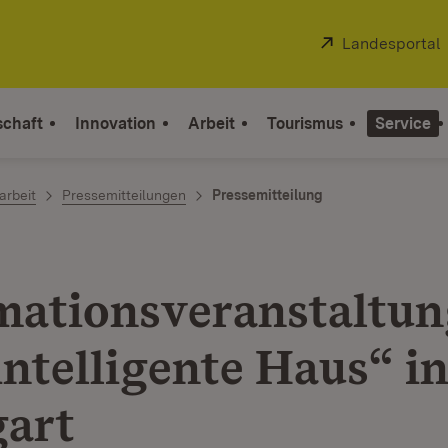
Extern:
Landesportal
schaft
Innovation
Arbeit
Tourismus
Service
arbeit
Pressemitteilungen
Pressemitteilung
mationsveranstaltun
intelligente Haus“ i
gart