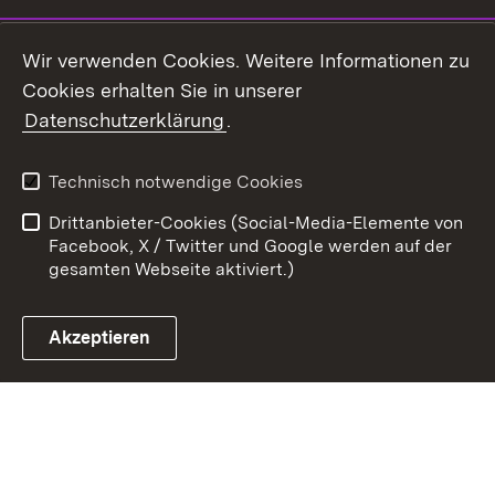
Youtube
Wir verwenden Cookies. Weitere Informationen zu
Cookies erhalten Sie in unserer
Zum 
Datenschutzerklärung
.
Kontakt
Datenschutz
Benutzungshinweise
Erklärung zur
Technisch notwendige Cookies
Barrierefreiheit
Drittanbieter-Cookies (Social-Media-Elemente von
Impressum
Cookies
Facebook, X / Twitter und Google werden auf der
gesamten Webseite aktiviert.)
Akzeptieren
Link zum Landesportal