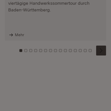
viertägige Handwerkssommertour durch
Baden-Württemberg.
Mehr
Zu Kachel: 0
Zu Kachel: 1
Zu Kachel: 2
Zu Kachel: 3
Zu Kachel: 4
Zu Kachel: 5
Zu Kachel: 6
Zu Kachel: 7
Zu Kachel: 8
Zu Kachel: 9
Zu Kachel: 10
Zu Kachel: 11
Zu Kachel: 12
Zu Kachel: 1
Zu Kachel