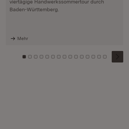
viertägige Handwerkssommertour durch
Baden-Württemberg.
Mehr
Zu Kachel: 0
Zu Kachel: 1
Zu Kachel: 2
Zu Kachel: 3
Zu Kachel: 4
Zu Kachel: 5
Zu Kachel: 6
Zu Kachel: 7
Zu Kachel: 8
Zu Kachel: 9
Zu Kachel: 10
Zu Kachel: 11
Zu Kachel: 12
Zu Kachel: 1
Zu Kachel