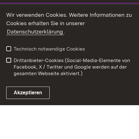
Youtube
Wir verwenden Cookies. Weitere Informationen zu
Cookies erhalten Sie in unserer
Zum 
Datenschutzerklärung
.
Kontakt
Datenschutz
Benutzungshinweise
Erklärung zur
Technisch notwendige Cookies
Barrierefreiheit
Drittanbieter-Cookies (Social-Media-Elemente von
Impressum
Cookies
Facebook, X / Twitter und Google werden auf der
gesamten Webseite aktiviert.)
Akzeptieren
Link zum Landesportal