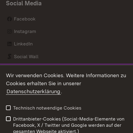
Social Media
Facebook
Instagram
LinkedIn
Social Wall
Youtube
Wir verwenden Cookies. Weitere Informationen zu
Cookies erhalten Sie in unserer
Zum 
Datenschutzerklärung
.
Kontakt
Datenschutz
Benutzungshinweise
Erklärung zur
Technisch notwendige Cookies
Barrierefreiheit
Drittanbieter-Cookies (Social-Media-Elemente von
Impressum
Cookies
Facebook, X / Twitter und Google werden auf der
gesamten Webseite aktiviert.)