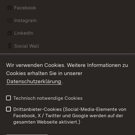
Facebook
Instagram
LinkedIn
Social Wall
Youtube
Wir verwenden Cookies. Weitere Informationen zu
Cookies erhalten Sie in unserer
Zum 
Datenschutzerklärung
.
Kontakt
Datenschutz
Benutzungshinweise
Erklärung zur
Technisch notwendige Cookies
Barrierefreiheit
Drittanbieter-Cookies (Social-Media-Elemente von
Impressum
Cookies
Facebook, X / Twitter und Google werden auf der
gesamten Webseite aktiviert.)