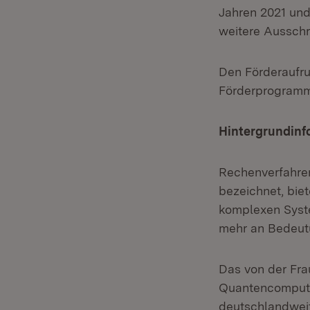
Jahren 2021 und 
weitere Aussch
Den Förderaufru
Förderprogramm
Hintergrundinf
Rechenverfahren
bezeichnet, bie
komplexen Syste
mehr an Bedeut
Das von der Fr
Quantencomputin
deutschlandwei