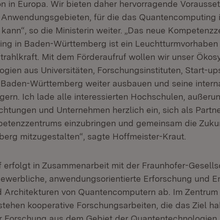
on in Europa. Wir bieten daher hervorragende Vorauss
n Anwendungsgebieten, für die das Quantencomputing i
 kann“, so die Ministerin weiter. „Das neue Kompetenz
ng in Baden-Württemberg ist ein Leuchtturmvorhaben 
Strahlkraft. Mit dem Förderaufruf wollen wir unser Öko
gien aus Universitäten, Forschungsinstituten, Start-up
Baden-Württemberg weiter ausbauen und seine interna
igern. Ich lade alle interessierten Hochschulen, außerun
htungen und Unternehmen herzlich ein, sich als Partner
petenzzentrums einzubringen und gemeinsam die Zuku
rg mitzugestalten“, sagte Hoffmeister-Kraut.
f erfolgt in Zusammenarbeit mit der Fraunhofer-Gesellsc
bewerbliche, anwendungsorientierte Erforschung und E
d Architekturen von Quantencomputern ab. Im Zentrum
tehen kooperative Forschungsarbeiten, die das Ziel ha
r Forschung aus dem Gebiet der Quantentechnologien i