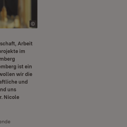
schaft, Arbeit
rojekte im
emberg
mberg ist ein
wollen wir die
ftliche und
und uns
r. Nicole
rende