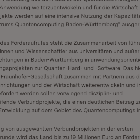
 Anwendung weiterzuentwickeln und für die Wirtschaft 
jekte werden auf eine intensive Nutzung der Kapazität
rums Quantencomputing Baden-Württemberg“ ausgeric
des Förderaufrufes steht die Zusammenarbeit von füh
innen und Wissenschaftler aus universitären und außer
ichtungen in Baden-Württemberg in anwendungsorienti
gsprojekten zur Quanten-Hard- und -Software. Das hie
 Fraunhofer-Gesellschaft zusammen mit Partnern aus 
nrichtungen und der Wirtschaft weiterentwickeln und in
efördert werden sollen vorwiegend disziplin- und
ifende Verbundprojekte, die einen deutlichen Beitrag z
Entwicklung auf dem Gebiet des Quantencomputings im
ng von ausgewählten Verbundprojekten in der ersten
unde wird das Land bis zu 19 Millionen Euro an Förderm