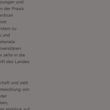
etzungen und
n der Praxis
zentrum
mit
system zu
s und
tionale
iversitären
 aktiv in die
nft des Landes
haft und zielt
ntwicklung von
 der
ben,
m Hinblick auf