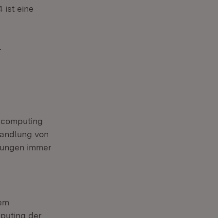
 ist eine
r
encomputing
handlung von
lungen immer
nem
puting der