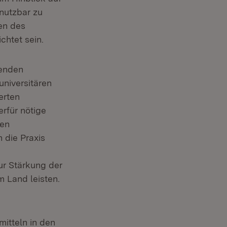
nutzbar zu
en des
htet sein.
renden
universitären
erten
rfür nötige
den
 die Praxis
ur Stärkung der
 Land leisten.
itteln in den