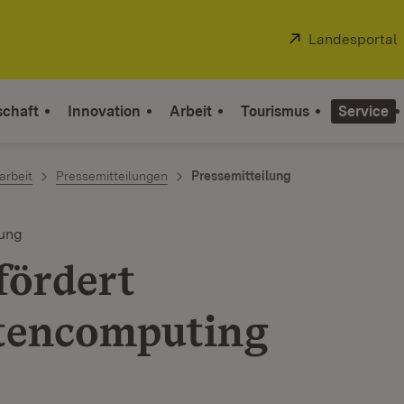
Extern:
Landesportal
schaft
Innovation
Arbeit
Tourismus
Service
arbeit
Pressemitteilungen
Pressemitteilung
rung
fördert
tencomputing