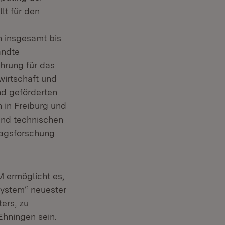
lt für den
 insgesamt bis
andte
ührung für das
wirtschaft und
nd geförderten
n in Freiburg und
und technischen
ragsforschung
 ermöglicht es,
System“ neuester
ers, zu
Ehningen sein.