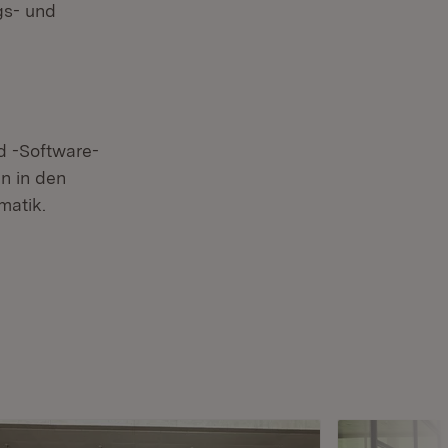
gs- und
d -Software-
n in den
matik.