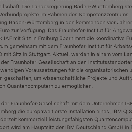
llschaft. Die Landesregierung Baden-Württemberg stel
 Verbundprojekte im Rahmen des Kompetenzzentrums
ng Baden-Württemberg in den kommenden vier Jahren
 Euro zur Verfügung. Das Fraunhofer-Institut für Angew
 IAF mit Sitz in Freiburg übernimmt die koordinative F
m gemeinsam mit dem Fraunhofer-Institut für Arbeits
O mit Sitz in Stuttgart. Aktuell werden in einem vom La
 der Fraunhofer-Gesellschaft an den Institutsstandorte
otwendigen Voraussetzungen für die organisatorischen 
 geschaffen, um wissenschaftliche Projekte und Auft
von Quantencomputern zu ermöglichen.
 der Fraunhofer-Gesellschaft mit dem Unternehmen IBM
mberg die europaweit erste Installation eines „IBM Q 
 derzeit kommerziell leistungsfähigsten Quantencomput
andort wird am Hauptsitz der IBM Deutschland GmbH in 