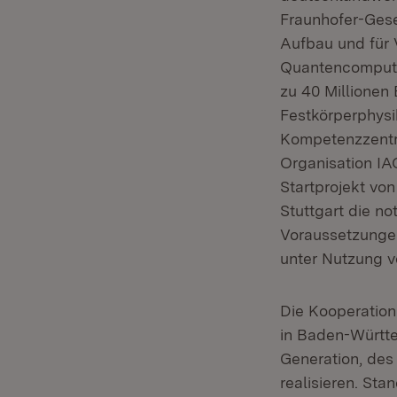
Fraunhofer-Gese
Aufbau und für
Quantencomputi
zu 40 Millionen
Festkörperphysik
Kompetenzzentru
Organisation IA
Startprojekt von
Stuttgart die n
Voraussetzungen
unter Nutzung 
Die Kooperation
in Baden-Württe
Generation, des
realisieren. St