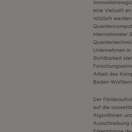
Innovationsregi
eine Vielzahl a
nützlich werden
Quantencomputi
internationaler 
Quantentechnolo
Unternehmen in 
Sichtbarkeit ste
Forschungseinric
Arbeit des Kom
Baden-Württembe
Der Förderaufru
auf die vorwett
Algorithmen un
Ausschreibung s
Erkenntnisse de