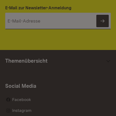
E-Mail zur Newsletter-Anmeldung
News
Themenübersicht
Social Media
Facebook
Instagram