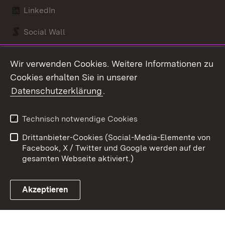
LinkedIn
Social Wall
Youtube
Wir verwenden Cookies. Weitere Informationen zu
Cookies erhalten Sie in unserer
Zum 
Datenschutzerklärung
.
Kontakt
Datenschutz
Benutzungshinweise
Erklärung zur
Technisch notwendige Cookies
Barrierefreiheit
Drittanbieter-Cookies (Social-Media-Elemente von
Impressum
Cookies
Facebook, X / Twitter und Google werden auf der
gesamten Webseite aktiviert.)
Akzeptieren
Link zum Landesportal