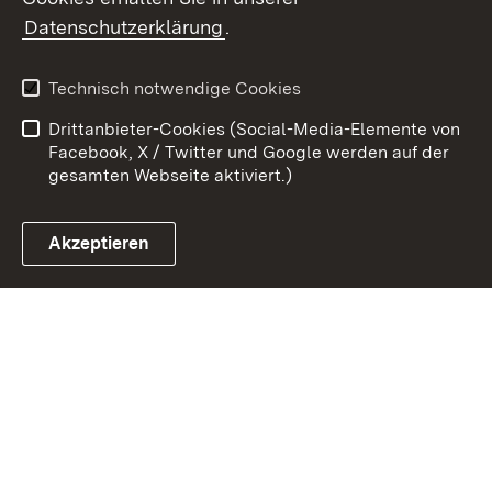
Zum 
Datenschutzerklärung
.
Kontakt
Datenschutz
Benutzungshinweise
Erklärung zur
Technisch notwendige Cookies
Barrierefreiheit
Drittanbieter-Cookies (Social-Media-Elemente von
Impressum
Cookies
Facebook, X / Twitter und Google werden auf der
gesamten Webseite aktiviert.)
Akzeptieren
Link zum Landesportal