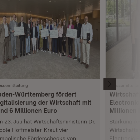
essemitteilung
Pressemitteilu
aden-Württemberg fördert
Wirtschaft
gitalisierung der Wirtschaft mit
Electronic
und 6 Millionen Euro
Millionen 
 23. Juli hat Wirtschaftsministerin Dr.
Stärkung res
cole Hoffmeister-Kraut vier
Wirtschafts
mbolische Förderschecks von
Electronic 