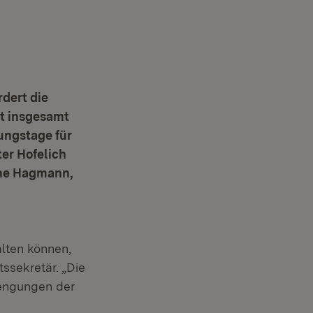
dert die
it insgesamt
ungstage für
er Hofelich
bine Hagmann,
alten können,
ssekretär. „Die
rengungen der