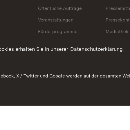
Öffentliche Aufträge
Pressemitt
Veranstaltungen
Pressekont
Förderprogramme
Mediathek
Kontakt
okies erhalten Sie in unserer
Datenschutzerklärung
.
Anfahrt
ebook, X / Twitter und Google werden auf der gesamten Webs
Kontakt
Datenschutz
Benutzungshinweise
Erkläru