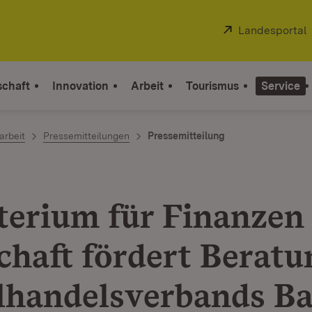
Extern:
Landesportal
schaft
Innovation
Arbeit
Tourismus
Service
arbeit
Pressemitteilungen
Pressemitteilung
terium für Finanzen
chaft fördert Beratu
lhandelsverbands B