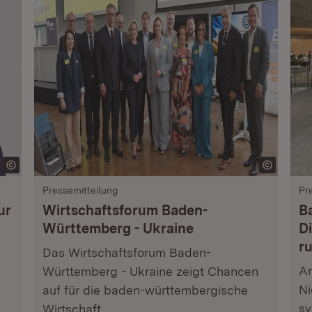
Pressemitteilung
Pr
ur
Wirtschaftsforum Baden-
B
Württemberg - Ukraine
Di
r
Das Wirtschaftsforum Baden-
Am
Württemberg - Ukraine zeigt Chancen
Ni
auf für die baden-württembergische
sy
Wirtschaft.