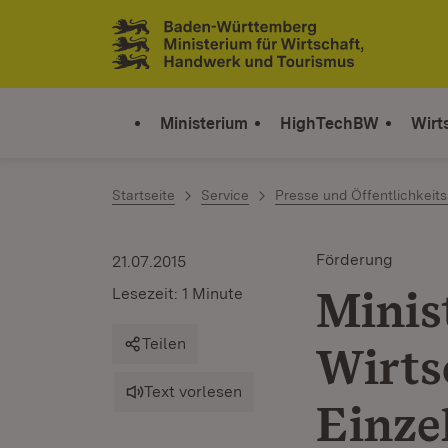
Zum Inhalt springen
Link zur Startseite
Ministerium
HighTechBW
Wirt
Startseite
Service
Presse und Öffentlichkeits
Förderung
21.07.2015
Minis
Lesezeit: 1 Minute
Teilen
Wirts
Text vorlesen
Einze