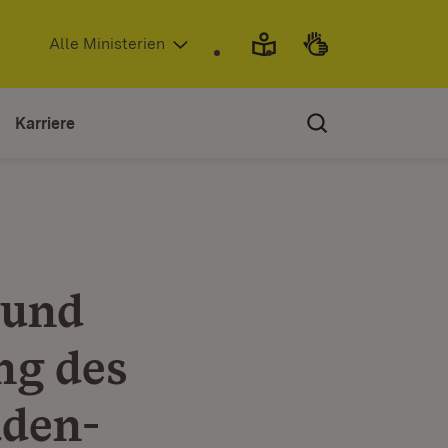
(Öffnet in neuem Fenster)
Alle Ministerien
Karriere
 und
ng des
aden-