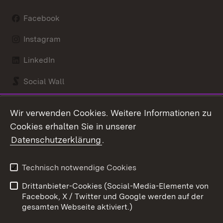
Facebook
Instagram
LinkedIn
Social Wall
Youtube
Wir verwenden Cookies. Weitere Informationen zu
Cookies erhalten Sie in unserer
Zum 
Datenschutzerklärung
.
Kontakt
Datenschutz
Benutzungshinweise
Erklärung zur
Technisch notwendige Cookies
Barrierefreiheit
Drittanbieter-Cookies (Social-Media-Elemente von
Impressum
Cookies
Facebook, X / Twitter und Google werden auf der
gesamten Webseite aktiviert.)