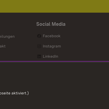
Social Media
Facebook
eilungen
akt
Instagram
LinkedIn
Social Wall
Youtube
eite aktiviert.)
Zum Sei
ng zur Barrierefreiheit
Impressum
Cookies