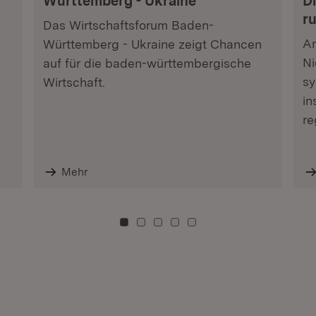
Württemberg - Ukraine
Di
r
Das Wirtschaftsforum Baden-
Am
Württemberg - Ukraine zeigt Chancen
Ni
auf für die baden-württembergische
sy
Wirtschaft.
in
re
Mehr
Zu Kachel: 0
Zu Kachel: 3
Zu Kachel: 6
Zu Kachel: 9
Zu Kachel: 12