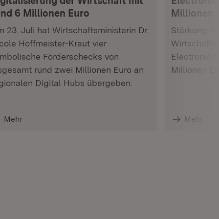
gitalisierung der Wirtschaft mit
Electronic
und 6 Millionen Euro
Millionen 
 23. Juli hat Wirtschaftsministerin Dr.
Stärkung res
cole Hoffmeister-Kraut vier
Wirtschafts
mbolische Förderschecks von
Electronic 
sgesamt rund zwei Millionen Euro an
Millionen E
gionalen Digital Hubs übergeben.
Mehr
Mehr