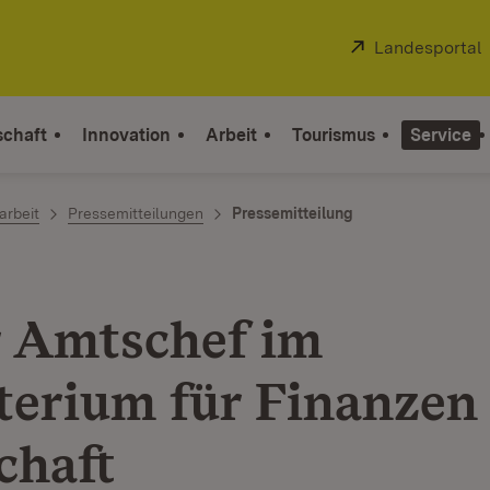
Extern:
Landesportal
schaft
Innovation
Arbeit
Tourismus
Service
arbeit
Pressemitteilungen
Pressemitteilung
 Amtschef im
terium für Finanzen
chaft