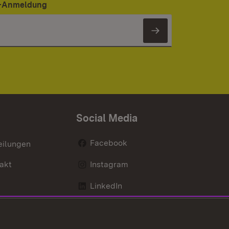
er-Anmeldung
Newsletter 
Social Media
Facebook
eilungen
akt
Instagram
LinkedIn
Social Wall