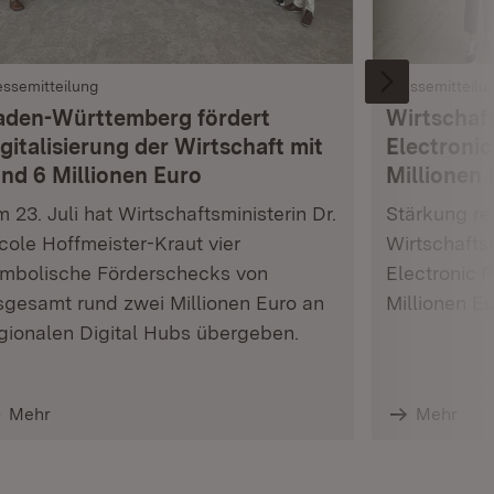
essemitteilung
Pressemitteilu
aden-Württemberg fördert
Wirtschaft
gitalisierung der Wirtschaft mit
Electronic
und 6 Millionen Euro
Millionen 
 23. Juli hat Wirtschaftsministerin Dr.
Stärkung res
cole Hoffmeister-Kraut vier
Wirtschafts
mbolische Förderschecks von
Electronic 
sgesamt rund zwei Millionen Euro an
Millionen E
gionalen Digital Hubs übergeben.
Mehr
Mehr