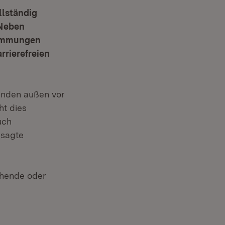
llständig
. Neben
timmungen
rrierefreien
anden außen vor
ht dies
uch
 sagte
ehende oder