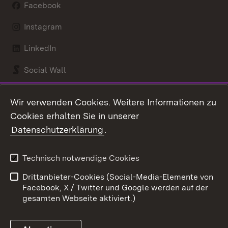
Facebook
Instagram
LinkedIn
Social Wall
Youtube
Wir verwenden Cookies. Weitere Informationen zu
Cookies erhalten Sie in unserer
Zum 
Datenschutzerklärung
.
Kontakt
Datenschutz
Benutzungshinweise
Erklärung zur
Technisch notwendige Cookies
Barrierefreiheit
Drittanbieter-Cookies (Social-Media-Elemente von
Impressum
Cookies
Facebook, X / Twitter und Google werden auf der
gesamten Webseite aktiviert.)