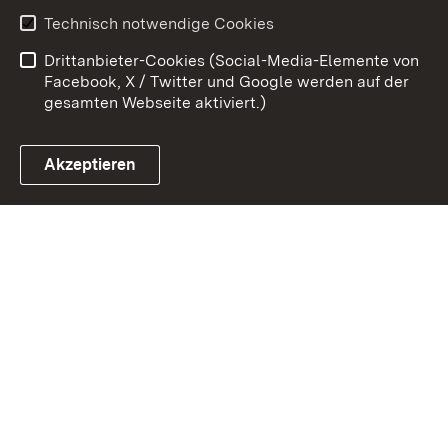
Benutzungshinweise
Erklärung zur
Technisch notwendige Cookies
Barrierefreiheit
Drittanbieter-Cookies (Social-Media-Elemente von
Impressum
Cookies
Facebook, X / Twitter und Google werden auf der
gesamten Webseite aktiviert.)
Akzeptieren
Link zum Landesportal