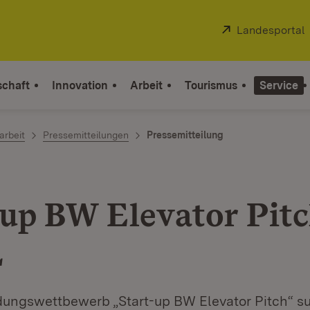
Extern:
Landesportal
schaft
Innovation
Arbeit
Tourismus
Service
arbeit
Pressemitteilungen
Pressemitteilung
-up BW Elevator Pit
L
ungswettbewerb „Start-up BW Elevator Pitch“ s