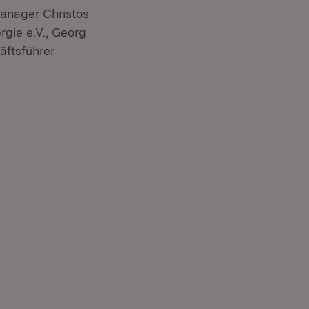
Manager Christos
gie e.V., Georg
ftsführer