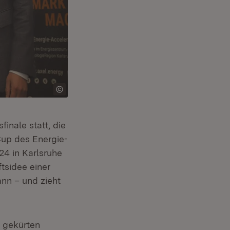
inale statt, die
Cup des Energie-
4 in Karlsruhe
tsidee einer
nn – und zieht
h gekürten