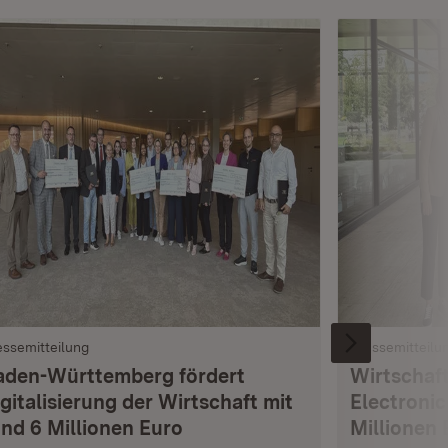
essemitteilung
Pressemitteilu
aden-Württemberg fördert
Wirtschaft
gitalisierung der Wirtschaft mit
Electronic
und 6 Millionen Euro
Millionen 