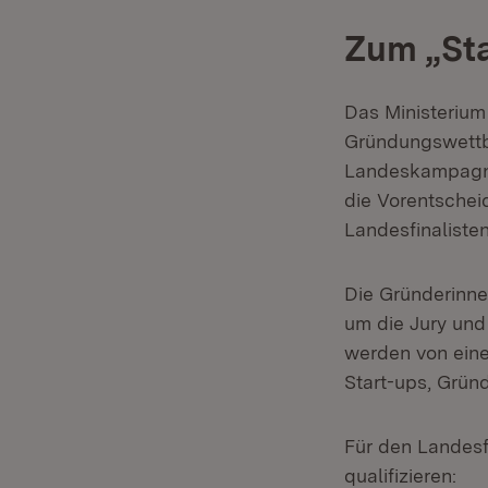
Zum
„
St
Das Ministerium
Gründungswettbe
Landeskampagne
die Vorentschei
Landesfinalisten
Die Gründerinne
um die Jury und
werden von eine
Start-ups, Grün
Für den Landesfi
qualifizieren: