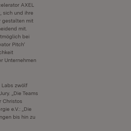
celerator AXEL
 sich und ihre
 gestalten mit
heidend mit.
tmöglich bei
ator Pitch‘
chkeit
rer Unternehmen
g Labs zwölf
Jury. „Die Teams
r Christos
ie e.V.: „Die
ngen bis hin zu