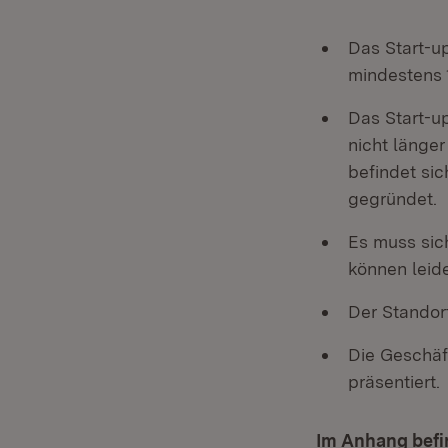
Das Start-u
mindestens 1
Das Start-u
nicht länge
befindet si
gegründet.
Es muss sic
können leide
Der Standor
Die Geschäf
präsentiert.
Im Anhang befin