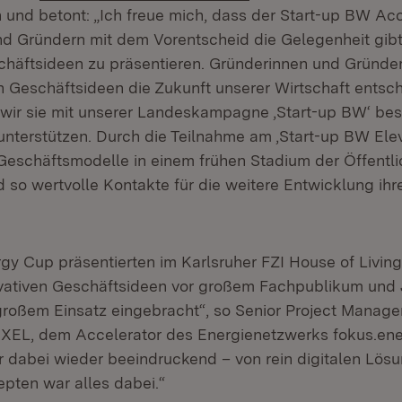
n und betont: „Ich freue mich, dass der Start-up BW Ac
d Gründern mit dem Vorentscheid die Gelegenheit gibt,
chäftsideen zu präsentieren. Gründerinnen und Gründer
en Geschäftsideen die Zukunft unserer Wirtschaft entsc
wir sie mit unserer Landeskampagne ‚Start-up BW‘ bes
unterstützen. Durch die Teilnahme am ‚Start-up BW Elev
 Geschäftsmodelle in einem frühen Stadium der Öffentli
d so wertvolle Kontakte für die weitere Entwicklung ih
y Cup präsentierten im Karlsruher FZI House of Livin
vativen Geschäftsideen vor großem Fachpublikum und 
großem Einsatz eingebracht“, so Senior Project Manage
XEL, dem Accelerator des Energienetzwerks fokus.energ
r dabei wieder beeindruckend – von rein digitalen Lösu
ten war alles dabei.“