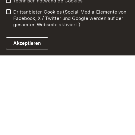
Technisch notwendige Cookies
Barrierefreiheit
Drittanbieter-Cookies (Social-Media-Elemente von
Impressum
Cookies
Facebook, X / Twitter und Google werden auf der
gesamten Webseite aktiviert.)
Akzeptieren
Link zum Landesportal