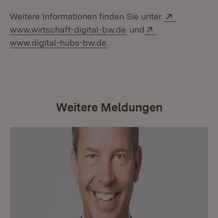
Extern:
Weitere Informationen finden Sie unter
(Öffnet in neuem Fenst
Extern:
www.wirtschaft-digital-bw.de
und
(Öffnet in neuem Fenster)
www.digital-hubs-bw.de
.
Weitere Meldungen