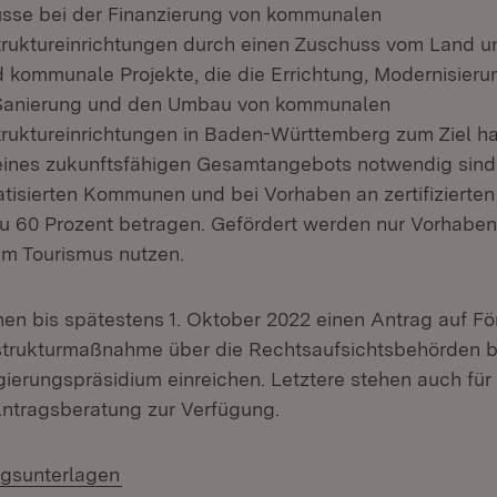
se bei der Finanzierung von kommunalen
truktureinrichtungen durch einen Zuschuss vom Land un
d kommunale Projekte, die die Errichtung, Modernisieru
 Sanierung und den Umbau von kommunalen
truktureinrichtungen in Baden-Württemberg zum Ziel ha
eines zukunftsfähigen Gesamtangebots notwendig sind
atisierten Kommunen und bei Vorhaben an zertifizierte
 60 Prozent betragen. Gefördert werden nur Vorhaben,
m Tourismus nutzen.
 bis spätestens 1. Oktober 2022 einen Antrag auf För
astrukturmaßnahme über die Rechtsaufsichtsbehörden 
ierungspräsidium einreichen. Letztere stehen auch für 
Antragsberatung zur Verfügung.
(Öffnet in neuem Fenster)
agsunterlagen