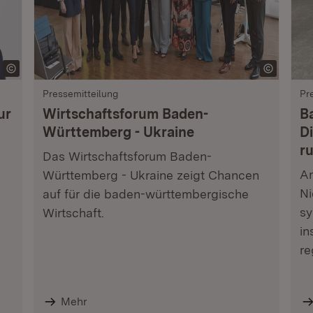
Pressemitteilung
Pr
ur
Wirtschaftsforum Baden-
B
Württemberg - Ukraine
Di
r
Das Wirtschaftsforum Baden-
Am
Württemberg - Ukraine zeigt Chancen
Ni
auf für die baden-württembergische
sy
Wirtschaft.
in
re
Mehr