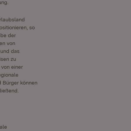
gung.
rlaubsland
itionieren, so
abe der
en von
 und das
isen zu
 von einer
egionale
d Bürger können
ließend.
ale