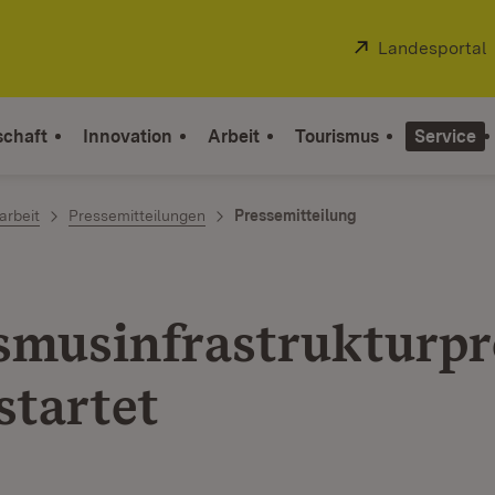
Extern:
Landesportal
schaft
Innovation
Arbeit
Tourismus
Service
arbeit
Pressemitteilungen
Pressemitteilung
smusinfrastruktur
startet