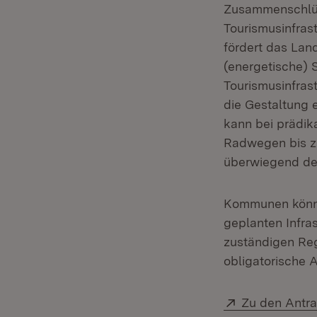
Zusammenschlüs
Tourismusinfras
fördert das Lan
(energetische)
Tourismusinfras
die Gestaltung 
kann bei prädik
Radwegen bis zu
überwiegend de
Kommunen können
geplanten Infr
zuständigen Reg
obligatorische 
Extern:
Zu den Antr