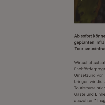
Ab sofort könn
geplanten Inf
Tourismusinfra
Wirtschaftsstaat
Fachförderprog
Umsetzung von t
bringen wir die 
Tourismuseinric
Gäste und Einhei
auszahlen.“ Insg