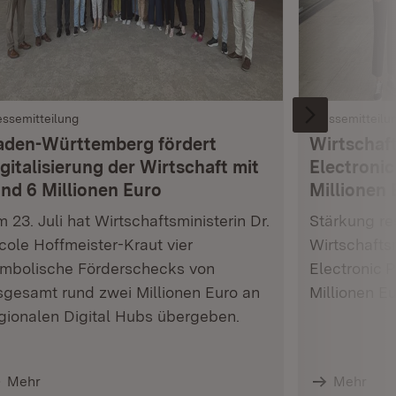
essemitteilung
Pressemitteilu
aden-Württemberg fördert
Wirtschaft
gitalisierung der Wirtschaft mit
Electronic
und 6 Millionen Euro
Millionen 
 23. Juli hat Wirtschaftsministerin Dr.
Stärkung res
cole Hoffmeister-Kraut vier
Wirtschafts
mbolische Förderschecks von
Electronic 
sgesamt rund zwei Millionen Euro an
Millionen E
gionalen Digital Hubs übergeben.
Mehr
Mehr