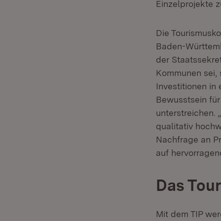
Einzelprojekte 
Die Tourismusko
Baden-Württembe
der Staatssekret
Kommunen sei, s
Investitionen i
Bewusstsein fü
unterstreichen. 
qualitativ hochw
Nachfrage an Pr
auf hervorragen
Das Tou
Mit dem TIP we