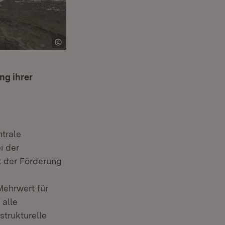
ng ihrer
ntrale
i der
t der Förderung
Mehrwert für
 alle
strukturelle