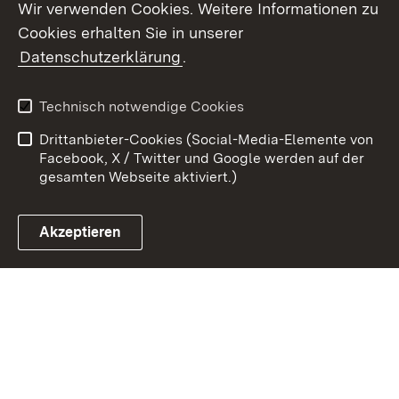
Wir verwenden Cookies. Weitere Informationen zu
Cookies erhalten Sie in unserer
Zum 
Datenschutzerklärung
.
Kontakt
Datenschutz
Benutzungshinweise
Erklärung zur
Technisch notwendige Cookies
Barrierefreiheit
Drittanbieter-Cookies (Social-Media-Elemente von
Impressum
Cookies
Facebook, X / Twitter und Google werden auf der
gesamten Webseite aktiviert.)
Akzeptieren
Link zum Landesportal