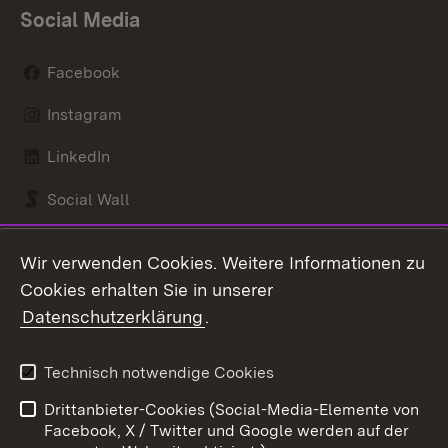
Social Media
Facebook
Instagram
LinkedIn
Social Wall
Youtube
Wir verwenden Cookies. Weitere Informationen zu
Cookies erhalten Sie in unserer
Zum 
Datenschutzerklärung
.
Kontakt
Datenschutz
Benutzungshinweise
Erklärung zur
Technisch notwendige Cookies
Barrierefreiheit
Drittanbieter-Cookies (Social-Media-Elemente von
Impressum
Cookies
Facebook, X / Twitter und Google werden auf der