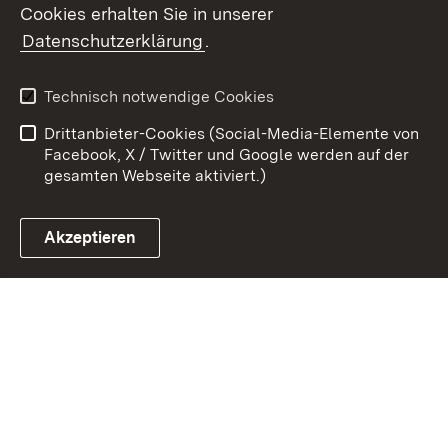
Cookies erhalten Sie in unserer
Zum 
Datenschutzerklärung
.
Kontakt
Datenschutz
Benutzungshinweise
Erklärung zur
Technisch notwendige Cookies
Barrierefreiheit
Drittanbieter-Cookies (Social-Media-Elemente von
Impressum
Cookies
Facebook, X / Twitter und Google werden auf der
gesamten Webseite aktiviert.)
Akzeptieren
Link zum Landesportal