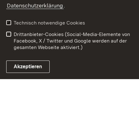
Zum 
Datenschutzerklärung
.
Kontakt
Datenschutz
Benutzungshinweise
Erklärung zur
Technisch notwendige Cookies
Barrierefreiheit
Drittanbieter-Cookies (Social-Media-Elemente von
Impressum
Cookies
Facebook, X / Twitter und Google werden auf der
gesamten Webseite aktiviert.)
Akzeptieren
Link zum Landesportal