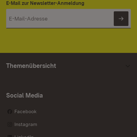
E-Mail zur Newsletter-Anmeldung
News
Themenübersicht
Social Media
Facebook
Instagram