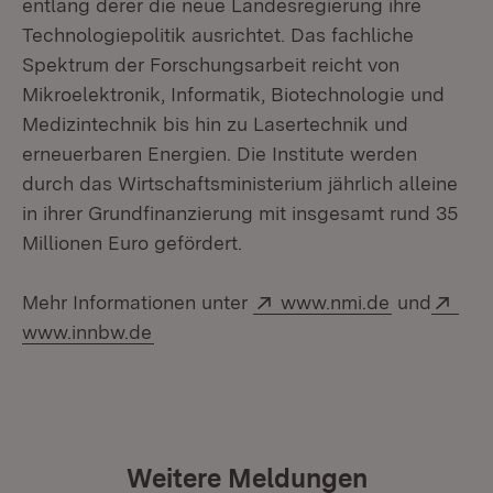
entlang derer die neue Landesregierung ihre
Technologiepolitik ausrichtet. Das fachliche
Spektrum der Forschungsarbeit reicht von
Mikroelektronik, Informatik, Biotechnologie und
Medizintechnik bis hin zu Lasertechnik und
erneuerbaren Energien. Die Institute werden
durch das Wirtschaftsministerium jährlich alleine
in ihrer Grundfinanzierung mit insgesamt rund 35
Millionen Euro gefördert.
Extern:
(Öffnet in 
Ext
Mehr Informationen unter
www.nmi.de
und
(Öffnet in neuem Fenster)
www.innbw.de
Weitere Meldungen