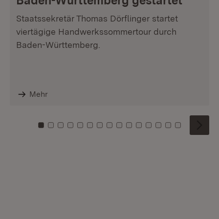
Baden-Württemberg gestartet
Staatssekretär Thomas Dörflinger startet
viertägige Handwerkssommertour durch
Baden-Württemberg.
Mehr
Zu Kachel: 0
Zu Kachel: 1
Zu Kachel: 2
Zu Kachel: 3
Zu Kachel: 4
Zu Kachel: 5
Zu Kachel: 6
Zu Kachel: 7
Zu Kachel: 8
Zu Kachel: 9
Zu Kachel: 10
Zu Kachel: 11
Zu Kachel: 12
Zu Kachel: 1
Zu Kachel