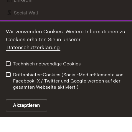
LinkedIn
Social Wall
Youtube
Wir verwenden Cookies. Weitere Informationen zu
Cookies erhalten Sie in unserer
Zum 
Datenschutzerklärung
.
Kontakt
Datenschutz
Benutzungshinweise
Erklärung zur
Technisch notwendige Cookies
Barrierefreiheit
Drittanbieter-Cookies (Social-Media-Elemente von
Impressum
Cookies
Facebook, X / Twitter und Google werden auf der
gesamten Webseite aktiviert.)
Akzeptieren
Link zum Landesportal