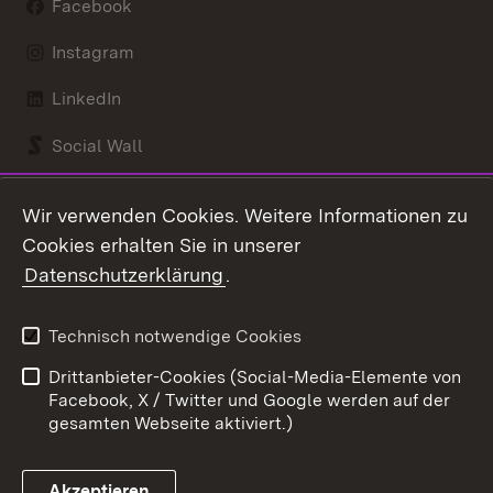
Facebook
Instagram
LinkedIn
Social Wall
Youtube
Wir verwenden Cookies. Weitere Informationen zu
Cookies erhalten Sie in unserer
Zum 
Datenschutzerklärung
.
Kontakt
Datenschutz
Benutzungshinweise
Erklärung zur
Technisch notwendige Cookies
Barrierefreiheit
Drittanbieter-Cookies (Social-Media-Elemente von
Impressum
Cookies
Facebook, X / Twitter und Google werden auf der
gesamten Webseite aktiviert.)
Akzeptieren