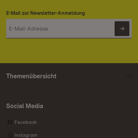
E-Mail zur Newsletter-Anmeldung
News
Themenübersicht
Social Media
Facebook
Instagram