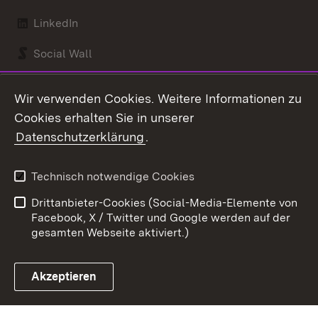
LinkedIn
Social Wall
Youtube
Wir verwenden Cookies. Weitere Informationen zu
Cookies erhalten Sie in unserer
Zum 
Datenschutzerklärung
.
Kontakt
Datenschutz
Benutzungshinweise
Erklärung zur
Technisch notwendige Cookies
Barrierefreiheit
Drittanbieter-Cookies (Social-Media-Elemente von
Impressum
Cookies
Facebook, X / Twitter und Google werden auf der
gesamten Webseite aktiviert.)
Akzeptieren
Link zum Landesportal