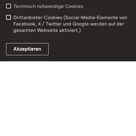
Benutzungshinweise
Erklärung zur
Technisch notwendige Cookies
Barrierefreiheit
Drittanbieter-Cookies (Social-Media-Elemente von
Impressum
Cookies
Facebook, X / Twitter und Google werden auf der
gesamten Webseite aktiviert.)
Akzeptieren
Link zum Landesportal