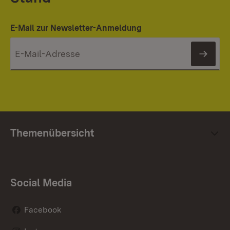
E-Mail zur Newsletter-Anmeldung
News
Themenübersicht
Social Media
Facebook