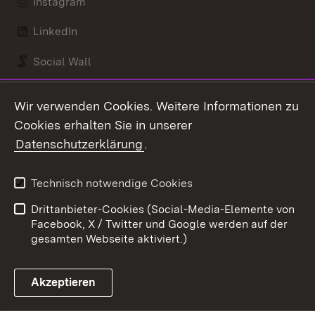
Instagram
LinkedIn
Social Wall
Youtube
Wir verwenden Cookies. Weitere Informationen zu
Cookies erhalten Sie in unserer
Zum 
Datenschutzerklärung
.
Kontakt
Datenschutz
Benutzungshinweise
Erklärung zur
Technisch notwendige Cookies
Barrierefreiheit
Drittanbieter-Cookies (Social-Media-Elemente von
Impressum
Cookies
Facebook, X / Twitter und Google werden auf der
gesamten Webseite aktiviert.)
Akzeptieren
Link zum Landesportal