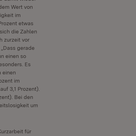
 dem Wert von
igkeit im
Prozent etwas
sich die Zahlen
 zurzeit vor
t. „Dass gerade
un einen so
besonders. Es
n einen
ozent im
uf 3,1 Prozent).
zent). Bei den
eitslosigkeit um
urzarbeit für