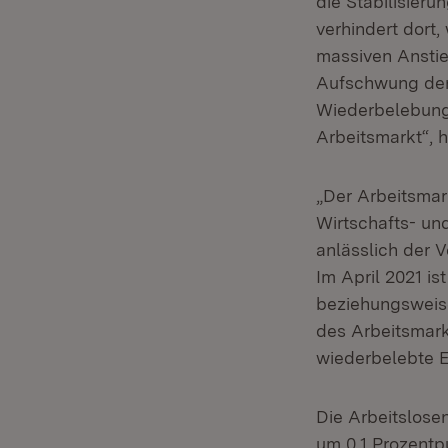
die Stabilisieru
verhindert dort
massiven Anstieg
Aufschwung den 
Wiederbelebung 
Arbeitsmarkt“, h
„Der Arbeitsmar
Wirtschafts- und
anlässlich der 
Im April 2021 i
beziehungsweise
des Arbeitsmarkt
wiederbelebte Ex
Die Arbeitslose
um 0,1 Prozentpu