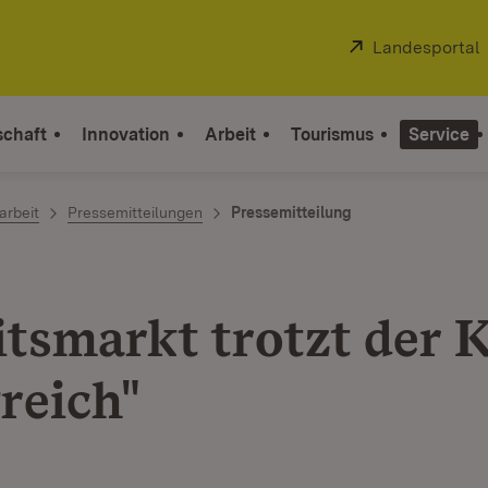
Extern:
Landesportal
schaft
Innovation
Arbeit
Tourismus
Service
arbeit
Pressemitteilungen
Pressemitteilung
itsmarkt trotzt der K
reich"