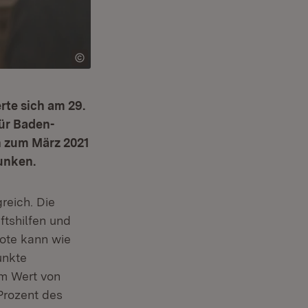
rte sich am 29.
für Baden-
ch zum März 2021
unken.
reich. Die
ftshilfen und
uote kann wie
unkte
em Wert von
Prozent des