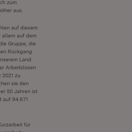
eich zum
öher aus.
ahlen auf diesem
or allem auf dem
 die Gruppe, die
rken Rückgang
 unserem Land
er Arbeitslosen
 2021 zu
chen sie den
er 50 Jahren ist
t auf 94.671
urzarbeit für