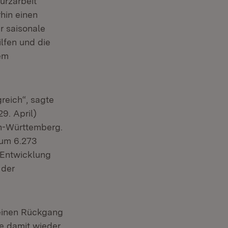
urzarbeit
hin einen
r saisonale
lfen und die
em
reich“, sagte
9. April)
en-Württemberg.
 um 6.273
 Entwicklung
 der
 einen Rückgang
ie damit wieder