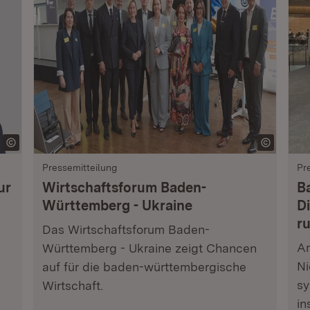
Pressemitteilung
Pr
ur
Wirtschaftsforum Baden-
B
Württemberg - Ukraine
Di
r
Das Wirtschaftsforum Baden-
Am
Württemberg - Ukraine zeigt Chancen
Ni
auf für die baden-württembergische
sy
Wirtschaft.
in