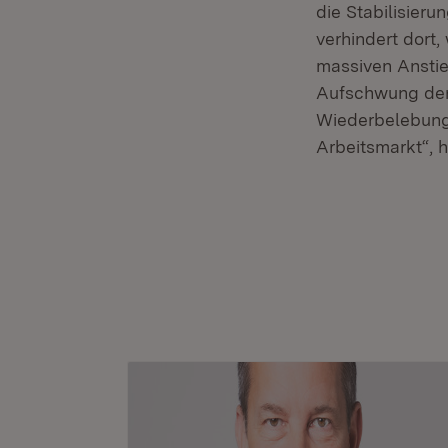
die Stabilisieru
verhindert dort
massiven Anstieg
Aufschwung den 
Wiederbelebung 
Arbeitsmarkt“, h