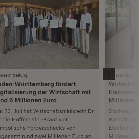
essemitteilung
Pressemitteilu
aden-Württemberg fördert
Wirtschaft
gitalisierung der Wirtschaft mit
Electronic
und 6 Millionen Euro
Millionen 
 23. Juli hat Wirtschaftsministerin Dr.
Stärkung res
cole Hoffmeister-Kraut vier
Wirtschafts
mbolische Förderschecks von
Electronic 
sgesamt rund zwei Millionen Euro an
Millionen E