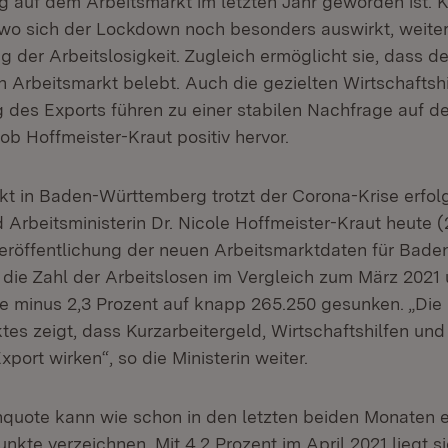
ng auf dem Arbeitsmarkt im letzten Jahr geworden ist. K
, wo sich der Lockdown noch besonders auswirkt, weiter
 der Arbeitslosigkeit. Zugleich ermöglicht sie, dass de
Arbeitsmarkt belebt. Auch die gezielten Wirtschaftshi
des Exports führen zu einer stabilen Nachfrage auf d
ob Hoffmeister-Kraut positiv hervor.
kt in Baden-Württemberg trotzt der Corona-Krise erfolg
 Arbeitsministerin Dr. Nicole Hoffmeister-Kraut heute (2
Veröffentlichung der neuen Arbeitsmarktdaten für Bad
st die Zahl der Arbeitslosen im Vergleich zum März 2021
 minus 2,3 Prozent auf knapp 265.250 gesunken. „Die
es zeigt, dass Kurzarbeitergeld, Wirtschaftshilfen und
port wirken“, so die Ministerin weiter.
nquote kann wie schon in den letzten beiden Monaten
nkte verzeichnen. Mit 4,2 Prozent im April 2021 liegt s