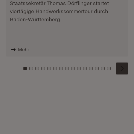
Staatssekretär Thomas Dörflinger startet
viertägige Handwerkssommertour durch
Baden-Württemberg.
Mehr
Zu Kachel: 0
Zu Kachel: 1
Zu Kachel: 2
Zu Kachel: 3
Zu Kachel: 4
Zu Kachel: 5
Zu Kachel: 6
Zu Kachel: 7
Zu Kachel: 8
Zu Kachel: 9
Zu Kachel: 10
Zu Kachel: 11
Zu Kachel: 12
Zu Kachel: 1
Zu Kachel