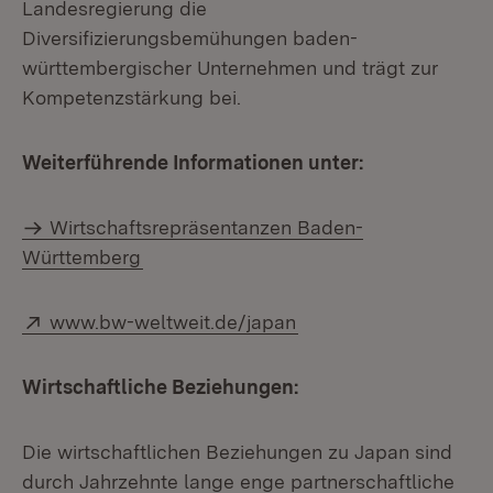
Landesregierung die
Diversifizierungsbemühungen baden-
württembergischer Unternehmen und trägt zur
Kompetenzstärkung bei.
Weiterführende Informationen unter:
Wirtschaftsrepräsentanzen Baden-
Württemberg
Extern:
(Öffnet in neuem Fens
www.bw-weltweit.de/japan
Wirtschaftliche Beziehungen:
Die wirtschaftlichen Beziehungen zu Japan sind
durch Jahrzehnte lange enge partnerschaftliche