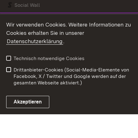
Social Wall
Youtube
Wir verwenden Cookies. Weitere Informationen zu
Cookies erhalten Sie in unserer
Zum 
Datenschutzerklärung
.
Kontakt
Datenschutz
Benutzungshinweise
Erklärung zur
Technisch notwendige Cookies
Barrierefreiheit
Drittanbieter-Cookies (Social-Media-Elemente von
Impressum
Cookies
Facebook, X / Twitter und Google werden auf der
gesamten Webseite aktiviert.)
Akzeptieren
Link zum Landesportal