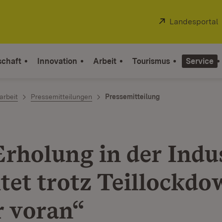
Extern:
Landesportal
schaft
Innovation
Arbeit
Tourismus
Service
arbeit
Pressemitteilungen
Pressemitteilung
Erholung in der Indu
itet trotz Teillockd
r voran“