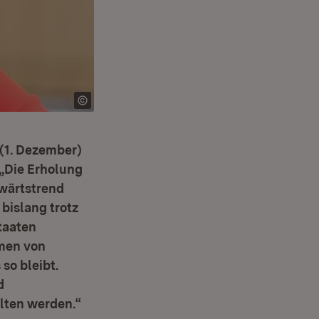
 (1. Dezember)
 „Die Erholung
fwärtstrend
bislang trotz
taaten
hmen von
 so bleibt.
d
lten werden.“