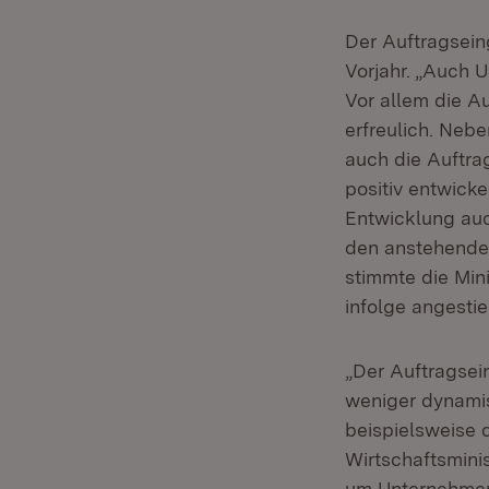
Der Auftragsein
Vorjahr. „Auch 
Vor allem die A
erfreulich. Neb
auch die Auftra
positiv entwicke
Entwicklung auc
den anstehenden
stimmte die Min
infolge angestie
„Der Auftragsei
weniger dynamis
beispielsweise 
Wirtschaftsminis
um Unternehmen 