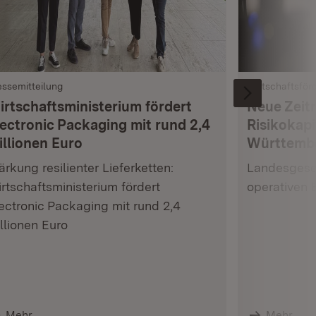
essemitteilung
Wirtschaftsför
irtschaftsministerium fördert
Neue Zeit
lectronic Packaging mit rund 2,4
Risikokapi
illionen Euro
Württemb
ärkung resilienter Lieferketten:
Landesgesel
rtschaftsministerium fördert
operativen 
ectronic Packaging mit rund 2,4
llionen Euro
Mehr
Mehr