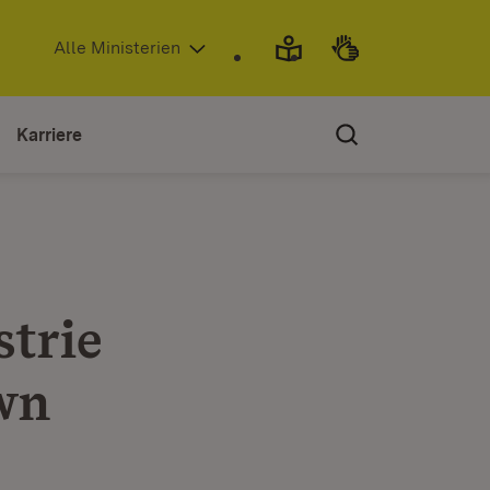
(Öffnet in neuem Fenster)
Alle Ministerien
Karriere
strie
own