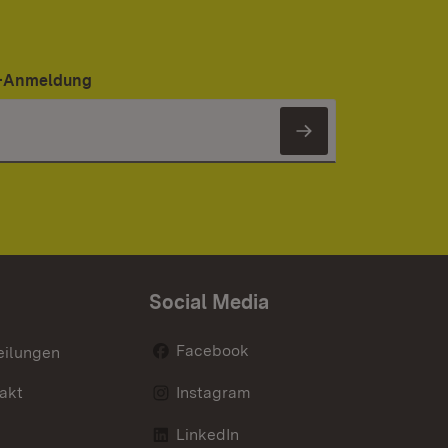
er-Anmeldung
Newsletter 
Social Media
Facebook
eilungen
akt
Instagram
LinkedIn