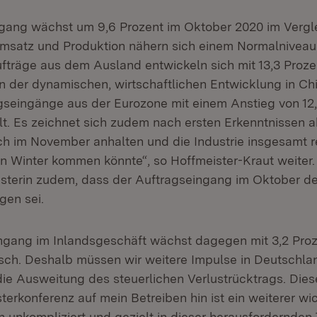
gang wächst um 9,6 Prozent im Oktober 2020 im Vergl
Umsatz und Produktion nähern sich einem Normalniveau
ufträge aus dem Ausland entwickeln sich mit 13,3 Proze
en der dynamischen, wirtschaftlichen Entwicklung in Ch
gseingänge aus der Eurozone mit einem Anstieg von 12
lt. Es zeichnet sich zudem nach ersten Erkenntnissen a
h im November anhalten und die Industrie insgesamt r
 Winter kommen könnte“, so Hoffmeister-Kraut weiter.
isterin zudem, dass der Auftragseingang im Oktober de
gen sei.
ngang im Inlandsgeschäft wächst dagegen mit 3,2 Proz
ch. Deshalb müssen wir weitere Impulse in Deutschlan
die Ausweitung des steuerlichen Verlustrücktrags. Dies
terkonferenz auf mein Betreiben hin ist ein weiterer wic
unkompliziert und gezielt in dieser herausfordernden 