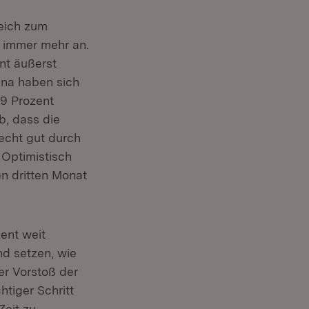
eich zum
 immer mehr an.
nt äußerst
ina haben sich
,9 Prozent
b, dass die
echt gut durch
 Optimistisch
n dritten Monat
ent weit
d setzen, wie
er Vorstoß der
htiger Schritt
Zeit zu