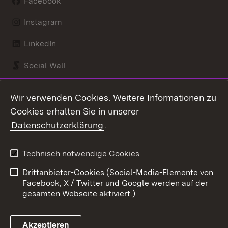
Facebook
Instagram
LinkedIn
Social Wall
Youtube
Wir verwenden Cookies. Weitere Informationen zu
Cookies erhalten Sie in unserer
Zum 
Datenschutzerklärung
.
Kontakt
Datenschutz
Benutzungshinweise
Erklärung zur
Technisch notwendige Cookies
Barrierefreiheit
Drittanbieter-Cookies (Social-Media-Elemente von
Impressum
Cookies
Facebook, X / Twitter und Google werden auf der
gesamten Webseite aktiviert.)
Akzeptieren