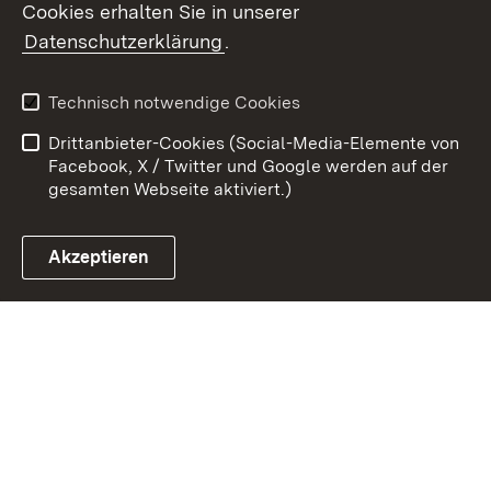
Cookies erhalten Sie in unserer
Zum 
Datenschutzerklärung
.
Kontakt
Datenschutz
Benutzungshinweise
Erklärung zur
Technisch notwendige Cookies
Barrierefreiheit
Drittanbieter-Cookies (Social-Media-Elemente von
Impressum
Cookies
Facebook, X / Twitter und Google werden auf der
gesamten Webseite aktiviert.)
Akzeptieren
Link zum Landesportal