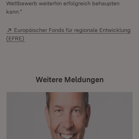
Wettbewerb weiterhin erfolgreich behaupten
kann."
Extern:
Europäischer Fonds für regionale Entwicklung
(Öffnet in neuem Fenster)
(EFRE)
Weitere Meldungen