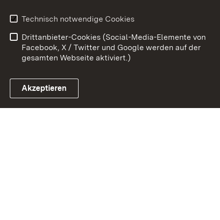
Benutzungshinweise
Erklärung zur
Technisch notwendige Cookies
Barrierefreiheit
Drittanbieter-Cookies (Social-Media-Elemente von
Impressum
Cookies
Facebook, X / Twitter und Google werden auf der
gesamten Webseite aktiviert.)
Akzeptieren
Link zum Landesportal