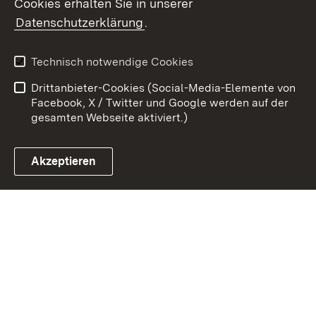
Cookies erhalten Sie in unserer
Zum 
Datenschutzerklärung
.
Kontakt
Datenschutz
Benutzungshinweise
Erklärung zur
Technisch notwendige Cookies
Barrierefreiheit
Drittanbieter-Cookies (Social-Media-Elemente von
Impressum
Cookies
Facebook, X / Twitter und Google werden auf der
gesamten Webseite aktiviert.)
Akzeptieren
Link zum Landesportal